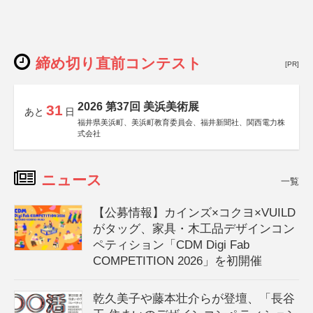
締め切り直前コンテスト
[PR]
2026 第37回 美浜美術展
31
あと
日
福井県美浜町、美浜町教育委員会、福井新聞社、関西電力株
式会社
ニュース
一覧
【公募情報】カインズ×コクヨ×VUILD
がタッグ、家具・木工品デザインコン
ペティション「CDM Digi Fab
COMPETITION 2026」を初開催
乾久美子や藤本壮介らが登壇、「長谷