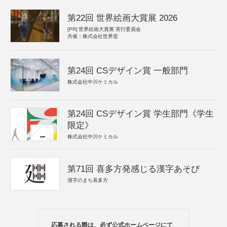
第22回 世界絵画大賞展 2026
[PR]
世界絵画大賞展 実行委員会
共催：株式会社世界堂
第24回 CSデザイン賞 一般部門
株式会社中川ケミカル
第24回 CSデザイン賞 学生部門《学生
限定》
株式会社中川ケミカル
第71回 喜多方発感じる漢字あそび
漢字のまち喜多方
応募される際は、必ず公式ホームページにて