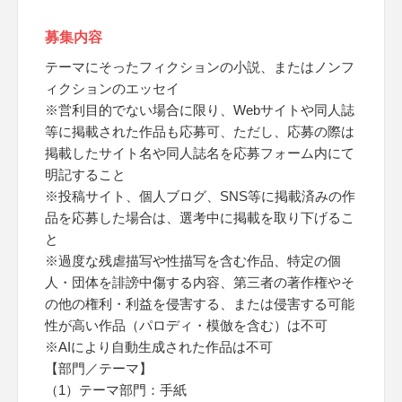
募集内容
テーマにそったフィクションの小説、またはノンフ
ィクションのエッセイ
※営利目的でない場合に限り、Webサイトや同人誌
等に掲載された作品も応募可、ただし、応募の際は
掲載したサイト名や同人誌名を応募フォーム内にて
明記すること
※投稿サイト、個人ブログ、SNS等に掲載済みの作
品を応募した場合は、選考中に掲載を取り下げるこ
と
※過度な残虐描写や性描写を含む作品、特定の個
人・団体を誹謗中傷する内容、第三者の著作権やそ
の他の権利・利益を侵害する、または侵害する可能
性が高い作品（パロディ・模倣を含む）は不可
※AIにより自動生成された作品は不可
【部門／テーマ】
（1）テーマ部門：手紙