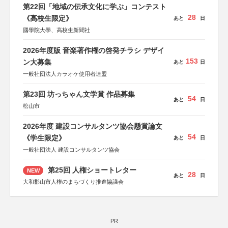
第22回「地域の伝承文化に学ぶ」コンテスト
28
《高校生限定》
あと
日
國學院大學、高校生新聞社
2026年度版 音楽著作権の啓発チラシ デザイ
153
ン大募集
あと
日
一般社団法人カラオケ使用者連盟
第23回 坊っちゃん文学賞 作品募集
54
あと
日
松山市
2026年度 建設コンサルタンツ協会懸賞論文
54
《学生限定》
あと
日
一般社団法人 建設コンサルタンツ協会
第25回 人権ショートレター
NEW
28
あと
日
大和郡山市人権のまちづくり推進協議会
PR