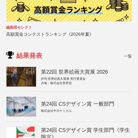
編集部セレクト
高額賞金コンテストランキング《2026年夏》
結果発表
一覧
第22回 世界絵画大賞展 2026
[PR]
世界絵画大賞展 実行委員会
共催：株式会社世界堂
第24回 CSデザイン賞 一般部門
株式会社中川ケミカル
第24回 CSデザイン賞 学生部門《学生
限定》