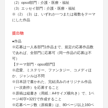
（2）opsol部門：介護・医療・福祉
（3）エッセイ部門：介護・医療・福祉
※（2）（3）は、いずれか一つまたは複数をテーマ
にした作品
提出物
●作品
※応募は一人各部門1作品まで、規定の応募作品数
であれば、全部門に応募可（同一作品の応募は不
可）
【テーマ部門・opsol部門】
※恋愛、ミステリー、ファンタジー、コメディほ
か、ジャンルは不問
※日本語で書かれた、完結済みのオリジナル作品
（一次創作）を応募すること
※原稿は縦書き（用紙：A4サイズ横向き）で、1ペ
ージ40字×32行で作成すること
※応募ページ数（原稿量）は、80ページ以上160ペ