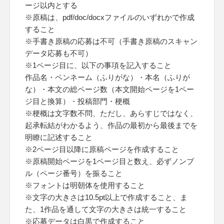
ージ以内とする
※原稿は、pdf/doc/docxファイルのいずれかで作成
すること
※手書き原稿の応募は不可（手書き原稿のスキャン
データ応募も不可）
※1ページ目に、以下の事項を記入すること
作品名・ペンネーム（ふりがな）・本名（ふりが
な）・本文の総ページ数（本文開始ページを1ペー
ジ目と換算）・投稿部門・梗概
※梗概は文字数不問、ただし、あらすじではなく、
起承転結がわかるよう、作品の最初から最後までを
明瞭に記述すること
※2ページ目以降に原稿ページを作成すること
※原稿開始ページを1ページ目と数え、必ずノンブ
ル（ページ番号）を振ること
※フォントは明朝体を使用すること
※文字の大きさは10.5pt以上で作成すること、ま
た、1作品を通して文字の大きさは統一すること
※応募データは白黒で作成すること