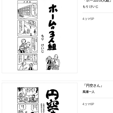
「ホームの3人組」
もり けいじ
4コマ5P
「円空さん」
風瀬一人
4コマ6P