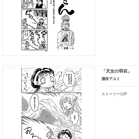
「天女の羽衣」
酒井アユミ
ストーリー12P