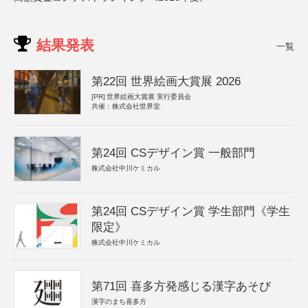
結果発表
一覧
第22回 世界絵画大賞展 2026
[PR]
世界絵画大賞展 実行委員会
共催：株式会社世界堂
第24回 CSデザイン賞 一般部門
株式会社中川ケミカル
第24回 CSデザイン賞 学生部門《学生
限定》
株式会社中川ケミカル
第71回 喜多方発感じる漢字あそび
漢字のまち喜多方