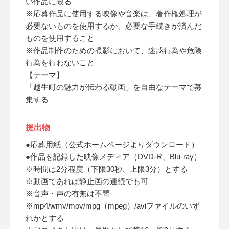
い作品に限る
※応募作品に使用する映像や音楽は、著作権処理が
必要ないものを使用するか、必要な手続きが済んだ
ものを使用すること
※作品制作のための撮影において、迷惑行為や危険
行為を行わないこと
【テーマ】
「越生町の魅力が伝わる動画」を自由なテーマで募
集する
提出物
●応募用紙（公式ホームページよりダウンロード）
●作品を記録した映像メディア（DVD-R、Blu-ray）
※時間は2分程度（下限30秒、上限3分）とする
※動画であれば静止画の連続でも可
※音声・声の有無は不問
※mp4/wmv/mov/mpg（mpeg）/aviファイルのいず
れかとする