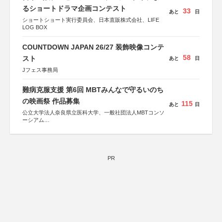
るショートドラマ企画コンテスト
33
あと
日
ショートショート実行委員会、日本直販株式会社、LIFE
LOG BOX
COUNTDOWN JAPAN 26/27 装飾映像コンテ
58
スト
あと
日
Jフェス事務局
難病克服支援 第6回 MBTみんなで守るいのち
の映画祭 作品募集
115
あと
日
公立大学法人奈良県立医科大学、一般社団法人MBTコンソ
ーシアム
協力：読売新聞社
後援：厚生労働省
文部科学省
奈良県
PR
日本経済団体連合会
関西経済連合会
「“よい仕事おこし”フェア」実行委員会
関西文化学術研究都市推進機構
東京難病団体連絡協議会