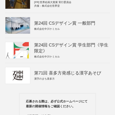
[PR]
世界絵画大賞展 実行委員会
共催：株式会社世界堂
第24回 CSデザイン賞 一般部門
株式会社中川ケミカル
第24回 CSデザイン賞 学生部門《学生
限定》
株式会社中川ケミカル
第71回 喜多方発感じる漢字あそび
漢字のまち喜多方
応募される際は、必ず公式ホームページにて
最新の開催情報をご確認ください。