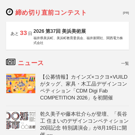
締め切り直前コンテスト
[PR]
2026 第37回 美浜美術展
33
あと
日
福井県美浜町、美浜町教育委員会、福井新聞社、関西電力株
式会社
ニュース
一覧
【公募情報】カインズ×コクヨ×VUILD
がタッグ、家具・木工品デザインコン
ペティション「CDM Digi Fab
COMPETITION 2026」を初開催
乾久美子や藤本壮介らが登壇、「長谷
工 住まいのデザインコンペティション
20回記念 特別講演会」が8月19日に開
催