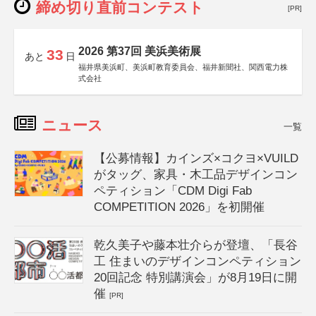
締め切り直前コンテスト
[PR]
2026 第37回 美浜美術展
33
あと
日
福井県美浜町、美浜町教育委員会、福井新聞社、関西電力株
式会社
ニュース
一覧
【公募情報】カインズ×コクヨ×VUILD
がタッグ、家具・木工品デザインコン
ペティション「CDM Digi Fab
COMPETITION 2026」を初開催
乾久美子や藤本壮介らが登壇、「長谷
工 住まいのデザインコンペティション
20回記念 特別講演会」が8月19日に開
催
[PR]