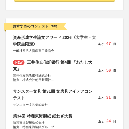
おすすめのコンテスト
[PR]
資産形成学生論文アワード 2026《大学生・大
47
学院生限定》
あと
日
一般社団法人資産運用業協会
三井住友信託銀行 第4回 「わたし大
NEW
賞」
56
あと
日
三井住友信託銀行株式会社
協力：株式会社朝日新聞社
後援：日本郵便株式会社
サンスター文具 第31回 文房具アイデアコン
31
テスト
あと
日
サンスター文具株式会社
第34回 特種東海製紙 紙わざ大賞
24
あと
日
特種東海製紙株式会社
協力：特種東海製紙グループ