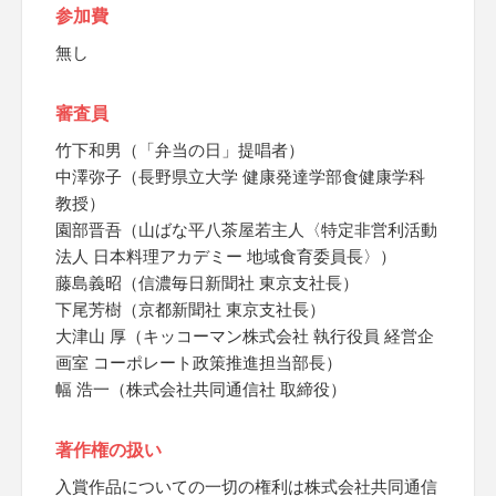
参加費
無し
審査員
竹下和男（「弁当の日」提唱者）
中澤弥子（長野県立大学 健康発達学部食健康学科
教授）
園部晋吾（山ばな平八茶屋若主人〈特定非営利活動
法人 日本料理アカデミー 地域食育委員長〉）
藤島義昭（信濃毎日新聞社 東京支社長）
下尾芳樹（京都新聞社 東京支社長）
大津山 厚（キッコーマン株式会社 執行役員 経営企
画室 コーポレート政策推進担当部長）
幅 浩一（株式会社共同通信社 取締役）
著作権の扱い
入賞作品についての一切の権利は株式会社共同通信