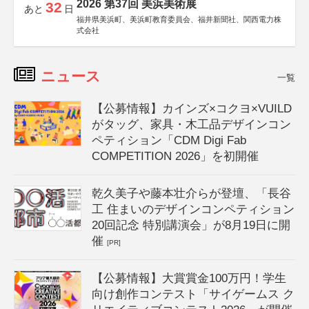
2026 第37回 美浜美術展
32
あと
日
福井県美浜町、美浜町教育委員会、福井新聞社、関西電力株
式会社
ニュース
一覧
【公募情報】カインズ×コクヨ×VUILD
がタッグ、家具・木工品デザインコン
ペティション「CDM Digi Fab
COMPETITION 2026」を初開催
乾久美子や藤本壮介らが登壇、「長谷
工 住まいのデザインコンペティション
20回記念 特別講演会」が8月19日に開
催
[PR]
【公募情報】大賞賞金100万円！学生
向け創作コンテスト「サイゲームス ク