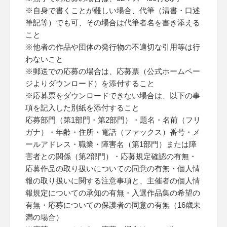
※自身で書くことが難しい場合、代筆（清書・口述
筆記等）でも可、その場合は代筆者名を書き添える
こと
※他者の作品や団体の発行物の不適切な引用等は行
わないこと
※郵送での応募の場合は、応募票（公式ホームペー
ジよりダウンロード）を添付すること
※応募票をダウンロードできない場合は、以下の事
項を記入した別紙を添付すること
応募部門（第1部門・第2部門）・題名・名前（フリ
ガナ）・年齢・住所・電話（ファックス）番号・メ
ールアドレス・職業・障害名（第1部門）または障
害者との関係（第2部門）・応募規定確認の有無・
応募作品の取り扱いについての同意の有無・個人情
報の取り扱いに関する注意事項と、主催者の個人情
報規定についての承知の有無・入選作品集の希望の
有無・応募についての保護者の同意の有無（16歳未
満の場合）