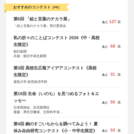
おすすめのコンテスト
[PR]
第6回 「絵と言葉のチカラ展」
127
あと
日
「絵と言葉のチカラ展」実行委員会
私の折々のことばコンテスト 2026《中・高校
生限定》
68
あと
日
朝日新聞
共催：朝日中高生新聞
第3回 高校生広報アイデアコンテスト《高校
31
生限定》
あと
日
嘉悦大学 経営経済学部
第10回 生命（いのち）を見つめるフォト＆エ
ッセー
55
あと
日
日本医師会、読売新聞社
後援：厚生労働省、文部科学省
協賛：東京海上日動火災保険株式会社、東京海上日動あん
しん生命保険株式会社
第4回 銅のすごいちからを調べてみよう！ 夏
53
休み自由研究コンテスト《小・中学生限定》
あと
日