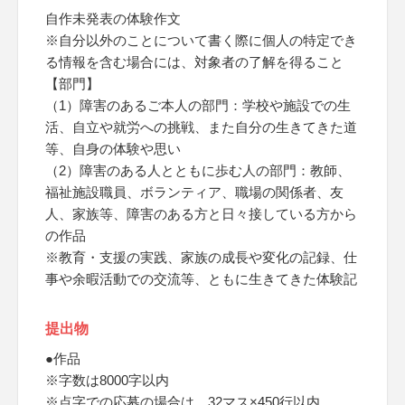
自作未発表の体験作文
※自分以外のことについて書く際に個人の特定でき
る情報を含む場合には、対象者の了解を得ること
【部門】
（1）障害のあるご本人の部門：学校や施設での生
活、自立や就労への挑戦、また自分の生きてきた道
等、自身の体験や思い
（2）障害のある人とともに歩む人の部門：教師、
福祉施設職員、ボランティア、職場の関係者、友
人、家族等、障害のある方と日々接している方から
の作品
※教育・支援の実践、家族の成長や変化の記録、仕
事や余暇活動での交流等、ともに生きてきた体験記
提出物
●作品
※字数は8000字以内
※点字での応募の場合は、32マス×450行以内