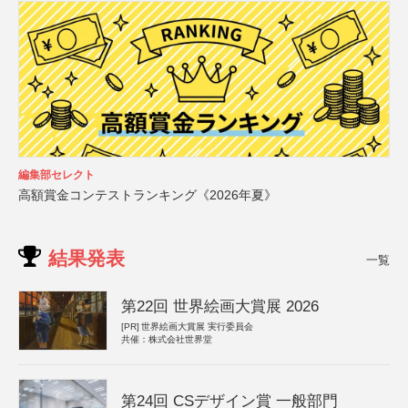
編集部セレクト
高額賞金コンテストランキング《2026年夏》
結果発表
一覧
第22回 世界絵画大賞展 2026
[PR]
世界絵画大賞展 実行委員会
共催：株式会社世界堂
第24回 CSデザイン賞 一般部門