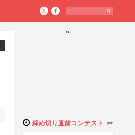
PR
締め切り直前コンテスト
[PR]