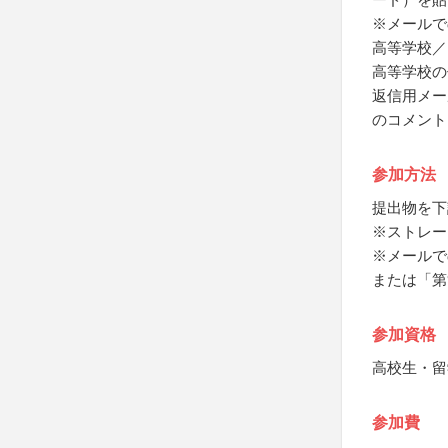
※メールで
高等学校／
高等学校の
返信用メー
のコメント
参加方法
提出物を下
※ストレー
※メールで
または「第
参加資格
高校生・留
参加費