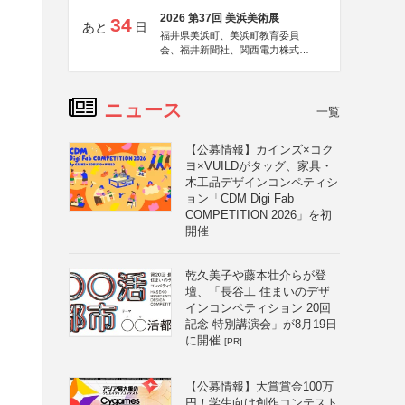
2026 第37回 美浜美術展
34
あと
日
福井県美浜町、美浜町教育委員
会、福井新聞社、関西電力株式会
社
ニュース
一覧
【公募情報】カインズ×コク
ヨ×VUILDがタッグ、家具・
木工品デザインコンペティシ
ョン「CDM Digi Fab
COMPETITION 2026」を初
開催
乾久美子や藤本壮介らが登
壇、「長谷工 住まいのデザ
インコンペティション 20回
記念 特別講演会」が8月19日
に開催
[PR]
【公募情報】大賞賞金100万
円！学生向け創作コンテスト