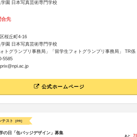
呉学園 日本写真芸術専門学校
問合先
桜丘町4-16
呉学園 日本写真芸術専門学校
ォトグランプリ事務局」「留学生フォトグランプリ事務局」 TR係
70-5585
dprix@npi.ac.jp
公式ホームページ
ンテスト
[PR]
 化学の日「缶バッジデザイン」募集
7
あと