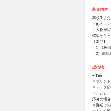
募集内容
高校生また
※他のコン
※人物が写
確認をとっ
【部門】
（1）1枚
（2）組写
提出物
●作品
※プリント
※データ応募
イルとし、
応募の場合
※郵送での
ード）を貼