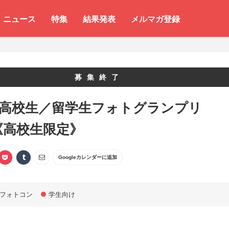
ニュース
特集
結果発表
メルマガ登録
募集終了
 高校生／留学生フォトグランプリ
2《高校生限定》
Googleカレンダーに追加
フォトコン
学生向け