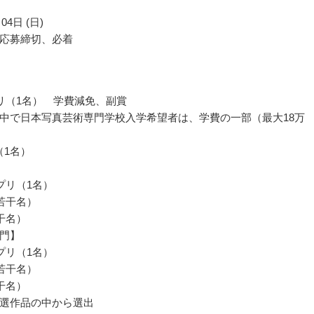
04日 (日)
応募締切、必着
リ（1名） 学費減免、副賞
中で日本写真芸術専門学校入学希望者は、学費の一部（最大18万
賞（1名）
】
プリ（1名）
若干名）
干名）
門】
プリ（1名）
若干名）
干名）
選作品の中から選出