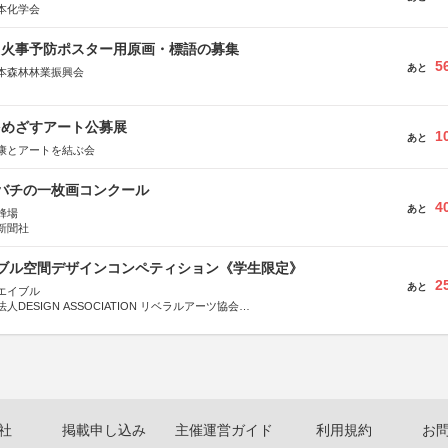
本化学会
山火事予防ポスター用原画・標語の募集
5
あと
本森林林業振興会
文部科学省、林野庁、全国森林組合連合会、森林火災対策協会
をめざすアート公募展
1
あと
康とアートを結ぶ会
ツバチの一枚画コンクール
4
あと
蜂場
新聞社
イブル空間デザインコンペティション《学生限定》
2
あと
エイブル
DESIGN ASSOCIATION リベラルアーツ協会
COMPANY株式会社
社
掲載申し込み
主催運営ガイド
利用規約
お