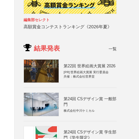
編集部セレクト
高額賞金コンテストランキング《2026年夏》
結果発表
一覧
第22回 世界絵画大賞展 2026
[PR]
世界絵画大賞展 実行委員会
共催：株式会社世界堂
第24回 CSデザイン賞 一般部
門
株式会社中川ケミカル
第24回 CSデザイン賞 学生部
門《学生限定》