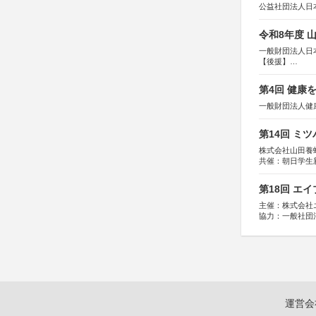
公益社団法人日
令和8年度 
一般財団法人日
【後援】
総務省消防庁、
第4回 健康
一般財団法人健
第14回 ミ
株式会社山田養
共催：朝日学生
第18回 エ
主催：株式会社
協力：一般社団法人
運営：TOKYO 
運営会