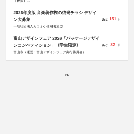
【後援】
総務省消防庁、文部科学省、林野庁、全国森林組合連合
会、森林火災対策協会
2026年度版 音楽著作権の啓発チラシ デザイ
151
ン大募集
あと
日
一般社団法人カラオケ使用者連盟
富山デザインフェア 2026「パッケージデザイ
32
ンコンペティション」《学生限定》
あと
日
富山市（運営：富山デザインフェア実行委員会）
PR