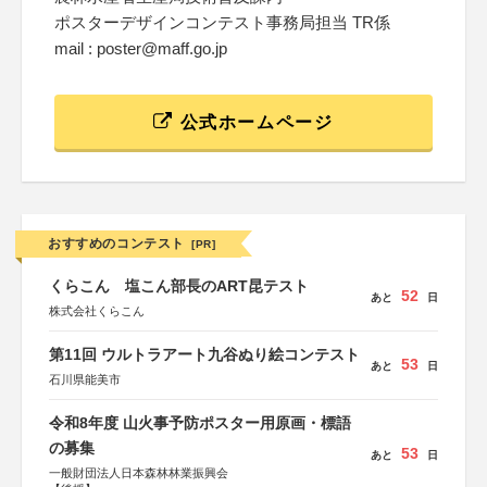
ポスターデザインコンテスト事務局担当 TR係
mail : poster@maff.go.jp
公式ホームページ
おすすめのコンテスト
[PR]
くらこん 塩こん部長のART昆テスト
52
あと
日
株式会社くらこん
第11回 ウルトラアート九谷ぬり絵コンテスト
53
あと
日
石川県能美市
令和8年度 山火事予防ポスター用原画・標語
の募集
53
あと
日
一般財団法人日本森林林業振興会