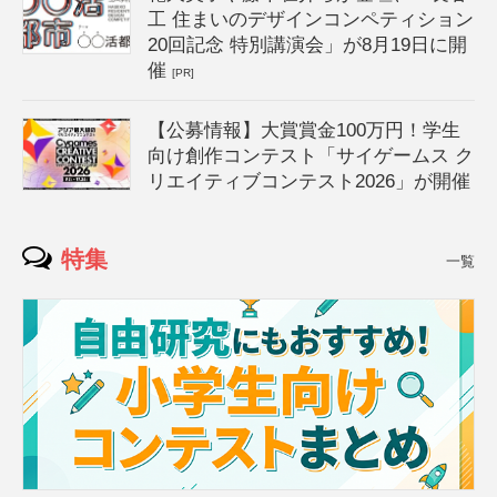
工 住まいのデザインコンペティション
20回記念 特別講演会」が8月19日に開
催
[PR]
【公募情報】大賞賞金100万円！学生
向け創作コンテスト「サイゲームス ク
リエイティブコンテスト2026」が開催
特集
一覧