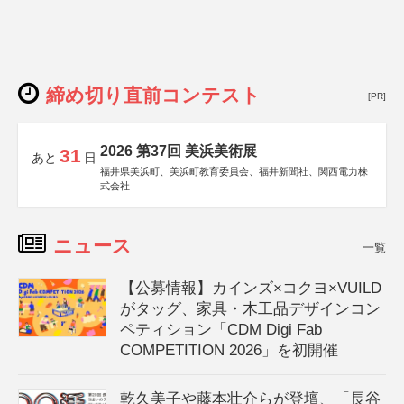
締め切り直前コンテスト
[PR]
2026 第37回 美浜美術展
31
あと
日
福井県美浜町、美浜町教育委員会、福井新聞社、関西電力株
式会社
ニュース
一覧
【公募情報】カインズ×コクヨ×VUILD
がタッグ、家具・木工品デザインコン
ペティション「CDM Digi Fab
COMPETITION 2026」を初開催
乾久美子や藤本壮介らが登壇、「長谷