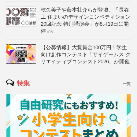
乾久美子や藤本壮介らが登壇、「長谷
工 住まいのデザインコンペティション
20回記念 特別講演会」が8月19日に開
催
[PR]
【公募情報】大賞賞金100万円！学生
向け創作コンテスト「サイゲームス ク
リエイティブコンテスト2026」が開催
特集
一覧