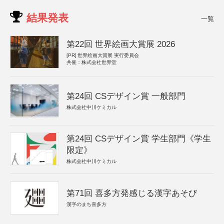
結果発表
一覧
第22回 世界絵画大賞展 2026
[PR]
世界絵画大賞展 実行委員会
共催：株式会社世界堂
第24回 CSデザイン賞 一般部門
株式会社中川ケミカル
第24回 CSデザイン賞 学生部門《学生
限定》
株式会社中川ケミカル
第71回 喜多方発感じる漢字あそび
漢字のまち喜多方