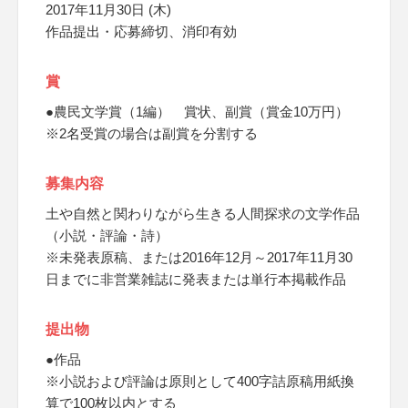
2017年11月30日 (木)
作品提出・応募締切、消印有効
賞
●農民文学賞（1編） 賞状、副賞（賞金10万円）
※2名受賞の場合は副賞を分割する
募集内容
土や自然と関わりながら生きる人間探求の文学作品
（小説・評論・詩）
※未発表原稿、または2016年12月～2017年11月30
日までに非営業雑誌に発表または単行本掲載作品
提出物
●作品
※小説および評論は原則として400字詰原稿用紙換
算で100枚以内とする