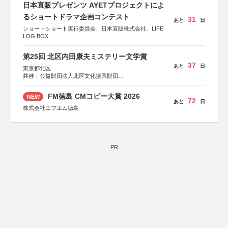
日本直販プレゼンツ AYETプロジェクトによ
るショートドラマ企画コンテスト
31
あと
日
ショートショート実行委員会、日本直販株式会社、LIFE
LOG BOX
第25回 北区内田康夫ミステリー文学賞
37
あと
日
東京都北区
共催：公益財団法人北区文化振興財団
協力：一般財団法人内田康夫財団
協賛：株式会社実業之日本社
FM徳島 CMコピー大賞 2026
NEW
72
あと
日
株式会社エフエム徳島
PR