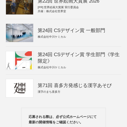
第22回 世界絵画大賞展 2026
[PR]
世界絵画大賞展 実行委員会
共催：株式会社世界堂
第24回 CSデザイン賞 一般部門
株式会社中川ケミカル
第24回 CSデザイン賞 学生部門《学生
限定》
株式会社中川ケミカル
第71回 喜多方発感じる漢字あそび
漢字のまち喜多方
応募される際は、必ず公式ホームページにて
最新の開催情報をご確認ください。