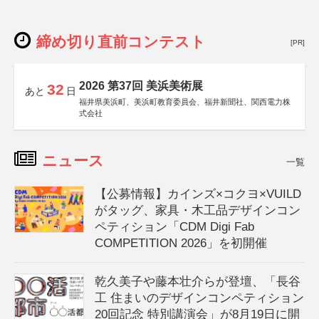
締め切り直前コンテスト
[PR]
2026 第37回 美浜美術展
32
あと
日
福井県美浜町、美浜町教育委員会、福井新聞社、関西電力株
式会社
ニュース
一覧
【公募情報】カインズ×コクヨ×VUILD
がタッグ、家具・木工品デザインコン
ペティション「CDM Digi Fab
COMPETITION 2026」を初開催
乾久美子や藤本壮介らが登壇、「長谷
工 住まいのデザインコンペティション
20回記念 特別講演会」が8月19日に開