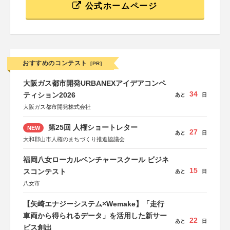
公式ホームページ
おすすめのコンテスト
[PR]
大阪ガス都市開発URBANEXアイデアコンペ
34
ティション2026
あと
日
大阪ガス都市開発株式会社
第25回 人権ショートレター
NEW
27
あと
日
大和郡山市人権のまちづくり推進協議会
福岡八女ローカルベンチャースクール ビジネ
15
スコンテスト
あと
日
八女市
【矢崎エナジーシステム×Wemake】「走行
車両から得られるデータ」を活用した新サー
22
あと
日
ビス創出