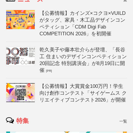
【公募情報】カインズ×コクヨ×VUILD
がタッグ、家具・木工品デザインコン
ペティション「CDM Digi Fab
COMPETITION 2026」を初開催
乾久美子や藤本壮介らが登壇、「長谷
工 住まいのデザインコンペティション
20回記念 特別講演会」が8月19日に開
催
[PR]
【公募情報】大賞賞金100万円！学生
向け創作コンテスト「サイゲームス ク
リエイティブコンテスト2026」が開催
特集
一覧