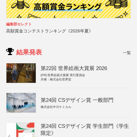
編集部セレクト
高額賞金コンテストランキング《2026年夏》
結果発表
一覧
第22回 世界絵画大賞展 2026
[PR]
世界絵画大賞展 実行委員会
共催：株式会社世界堂
第24回 CSデザイン賞 一般部門
株式会社中川ケミカル
第24回 CSデザイン賞 学生部門《学生
限定》