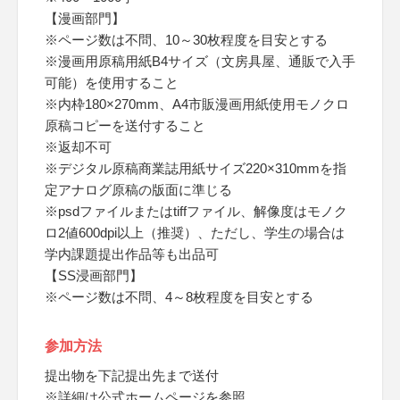
【漫画部門】
※ページ数は不問、10～30枚程度を目安とする
※漫画用原稿用紙B4サイズ（文房具屋、通販で入手
可能）を使用すること
※内枠180×270mm、A4市販漫画用紙使用モノクロ
原稿コピーを送付すること
※返却不可
※デジタル原稿商業誌用紙サイズ220×310mmを指
定アナログ原稿の版面に準じる
※psdファイルまたはtiffファイル、解像度はモノク
ロ2値600dpi以上（推奨）、ただし、学生の場合は
学内課題提出作品等も出品可
【SS浸画部門】
※ページ数は不問、4～8枚程度を目安とする
参加方法
提出物を下記提出先まで送付
※詳細は公式ホームページを参照