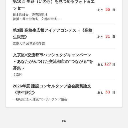
第10回 生命（いのち）を見つめるフォト＆エ
ッセー
55
あと
日
日本医師会、読売新聞社
後援：厚生労働省、文部科学省
協賛：東京海上日動火災保険株式会社、東京海上日動あん
しん生命保険株式会社
第3回 高校生広報アイデアコンテスト《高校
31
生限定》
あと
日
嘉悦大学 経営経済学部
文京区×交流都市ハッシュタグキャンペーン
～あなたがみつけた交流都市の“つながる”を
127
あと
日
募集～
文京区
2026年度 建設コンサルタンツ協会懸賞論文
53
《学生限定》
あと
日
一般社団法人 建設コンサルタンツ協会
PR