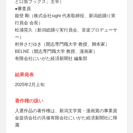
と口笛ブックス」主宰）
●審査員
能登 剛（株式会社sight 代表取締役、新潟総踊り実
行員会 会長）
松浦晃久（新潟総踊り実行員会、音楽プロデューサ
ー）
村井さだゆき（開志専門職大学 教授、脚本家）
BELNE（開志専門職大学 教授、漫画家）
有限会社にいがた経済新聞社 編集部
結果発表
2025年2月上旬
著作権の扱い
入選作品の著作権は、新潟文学賞・漫画賞の事業資
金提供会社の共催有限会社にいがた経済新聞社に帰
属