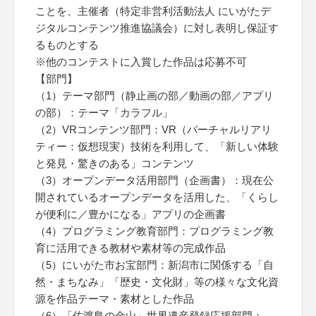
ことを、主催者（特定非営利活動法人 にいがたデ
ジタルコンテンツ推進協議会）に対し表明し保証す
るものとする
※他のコンテストに入賞した作品は応募不可
【部門】
（1）テーマ部門（静止画の部／動画の部／アプリ
の部）：テーマ「カラフル」
（2）VRコンテンツ部門：VR（バーチャルリアリ
ティー：仮想現実）技術を利用して、「新しい体験
と発見・驚きのある」コンテンツ
（3）オープンデータ活用部門（企画書）：現在公
開されているオープンデータを活用した、「くらし
が便利に／豊かになる」アプリの企画書
（4）プログラミング教育部門：プログラミング教
育に活用できる教材や素材等の完成作品
（5）にいがた市お宝部門：新潟市に関係する「自
然・まちなみ」「歴史・文化財」等の様々な文化資
源を作品テーマ・素材とした作品
（6）「佐渡島の金山」世界遺産登録応援部門：