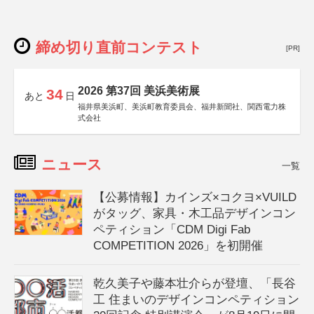
締め切り直前コンテスト
[PR]
2026 第37回 美浜美術展
34
あと
日
福井県美浜町、美浜町教育委員会、福井新聞社、関西電力株
式会社
ニュース
一覧
【公募情報】カインズ×コクヨ×VUILD
がタッグ、家具・木工品デザインコン
ペティション「CDM Digi Fab
COMPETITION 2026」を初開催
乾久美子や藤本壮介らが登壇、「長谷
工 住まいのデザインコンペティション