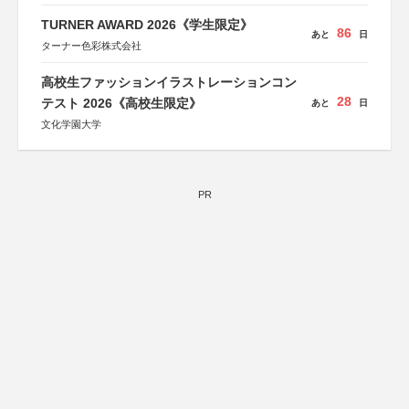
関西経済連合会
「“よい仕事おこし”フェア」実行委員会
TURNER AWARD 2026《学生限定》
86
関西文化学術研究都市推進機構
あと
日
ターナー色彩株式会社
東京難病団体連絡協議会
高校生ファッションイラストレーションコン
28
テスト 2026《高校生限定》
あと
日
文化学園大学
PR