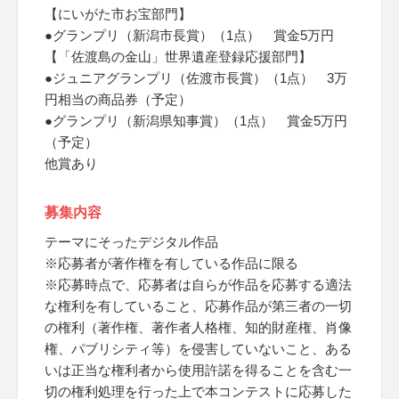
【にいがた市お宝部門】
●グランプリ（新潟市長賞）（1点） 賞金5万円
【「佐渡島の金山」世界遺産登録応援部門】
●ジュニアグランプリ（佐渡市長賞）（1点） 3万
円相当の商品券（予定）
●グランプリ（新潟県知事賞）（1点） 賞金5万円
（予定）
他賞あり
募集内容
テーマにそったデジタル作品
※応募者が著作権を有している作品に限る
※応募時点で、応募者は自らが作品を応募する適法
な権利を有していること、応募作品が第三者の一切
の権利（著作権、著作者人格権、知的財産権、肖像
権、パブリシティ等）を侵害していないこと、ある
いは正当な権利者から使用許諾を得ることを含む一
切の権利処理を行った上で本コンテストに応募した