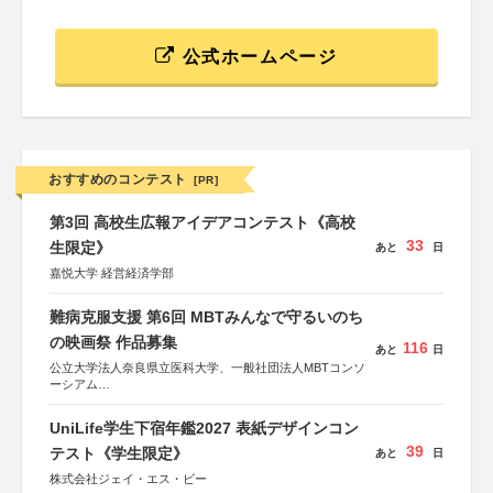
公式ホームページ
おすすめのコンテスト
[PR]
第3回 高校生広報アイデアコンテスト《高校
33
生限定》
あと
日
嘉悦大学 経営経済学部
難病克服支援 第6回 MBTみんなで守るいのち
の映画祭 作品募集
116
あと
日
公立大学法人奈良県立医科大学、一般社団法人MBTコンソ
ーシアム
協力：読売新聞社
UniLife学生下宿年鑑2027 表紙デザインコン
後援：厚生労働省
39
文部科学省
テスト《学生限定》
あと
日
奈良県
株式会社ジェイ・エス・ビー
日本経済団体連合会