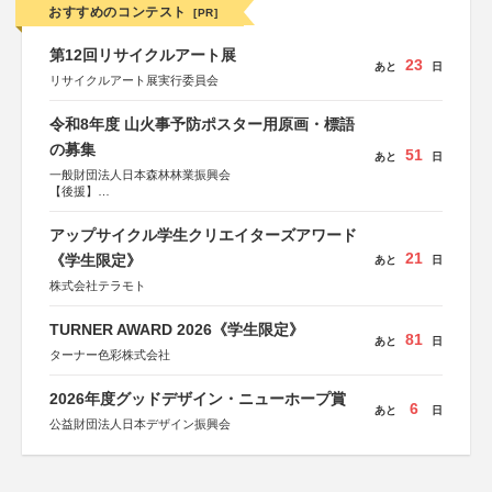
おすすめのコンテスト
[PR]
第12回リサイクルアート展
23
あと
日
リサイクルアート展実行委員会
令和8年度 山火事予防ポスター用原画・標語
の募集
51
あと
日
一般財団法人日本森林林業振興会
【後援】
総務省消防庁、文部科学省、林野庁、全国森林組合連合
会、森林火災対策協会
アップサイクル学生クリエイターズアワード
21
《学生限定》
あと
日
株式会社テラモト
TURNER AWARD 2026《学生限定》
81
あと
日
ターナー色彩株式会社
2026年度グッドデザイン・ニューホープ賞
6
あと
日
公益財団法人日本デザイン振興会