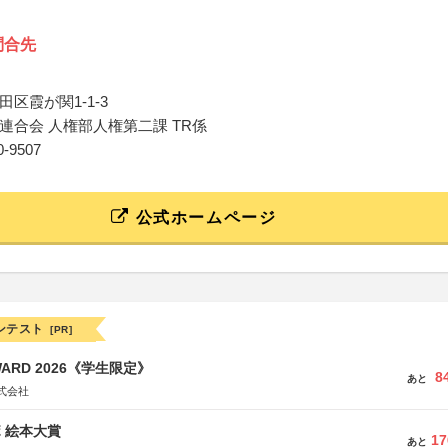
問合先
区霞が関1-1-3
連合会 人権部人権第二課 TR係
80-9507
公式ホームページ
ンテスト
[PR]
WARD 2026《学生限定》
8
あと
式会社
ボ 絵本大賞
17
あと