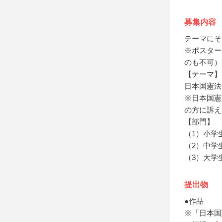
募集内容
テーマにそ
※ポスター
のも不可）
【テーマ】
日本国憲法
※日本国憲
の方に訴え
【部門】
（1）小学
（2）中学
（3）大学
提出物
●作品
※「日本国