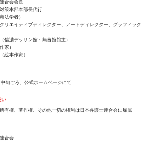
連合会会長
対策本部本部長代行
憲法学者）
クリエイティブディレクター、アートディレクター、グラフィッ
（信濃デッサン館・無言館館主）
作家）
（絵本作家）
10月中旬ごろ、公式ホームページにて
扱い
所有権、著作権、その他一切の権利は日本弁護士連合会に帰属
連合会