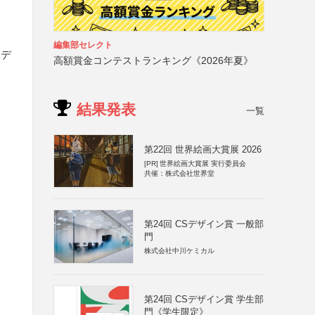
編集部セレクト
クデ
高額賞金コンテストランキング《2026年夏》
結果発表
一覧
第22回 世界絵画大賞展 2026
[PR]
世界絵画大賞展 実行委員会
共催：株式会社世界堂
第24回 CSデザイン賞 一般部
門
株式会社中川ケミカル
第24回 CSデザイン賞 学生部
門《学生限定》