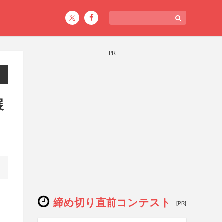
PR
展
締め切り直前コンテスト
[PR]