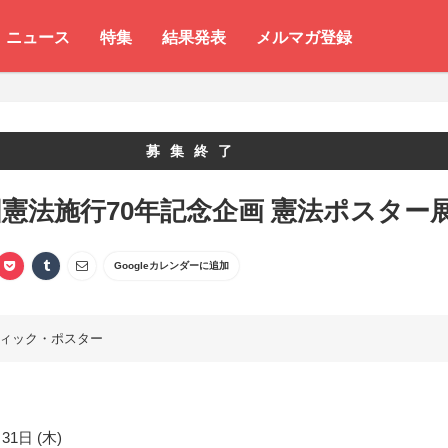
ニュース
特集
結果発表
メルマガ登録
募集終了
憲法施行70年記念企画 憲法ポスター
Googleカレンダーに追加
ィック・ポスター
31日 (木)