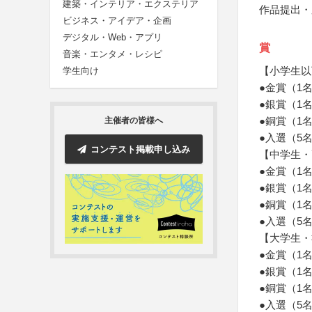
建築・インテリア・エクステリア
作品提出・
ビジネス・アイデア・企画
デジタル・Web・アプリ
賞
音楽・エンタメ・レシピ
【小学生以
学生向け
●金賞（1
●銀賞（1
●銅賞（1
主催者の皆様へ
●入選（5
コンテスト掲載申し込み
【中学生・
●金賞（1
●銀賞（1
●銅賞（1
●入選（5
【大学生・
●金賞（1
●銀賞（1
●銅賞（1
●入選（5