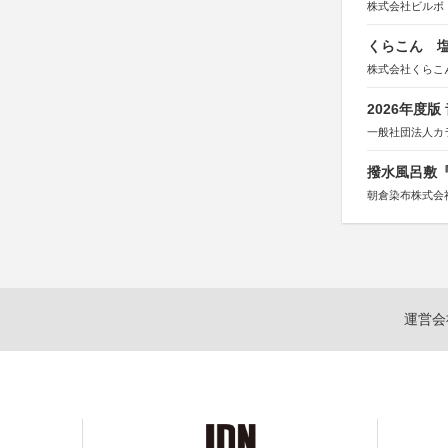
株式会社ビルボ
くらこん 塩
株式会社くらこ
2026年度
一般社団法人カ
撥水風呂敷『
朝倉染布株式会
運営会