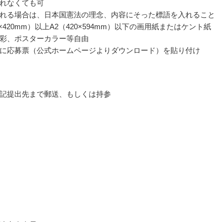
れなくても可
れる場合は、日本国憲法の理念、内容にそった標語を入れること
7×420mm）以上A2（420×594mm）以下の画用紙またはケント紙
彩、ポスターカラー等自由
に応募票（公式ホームページよりダウンロード）を貼り付け
記提出先まで郵送、もしくは持参