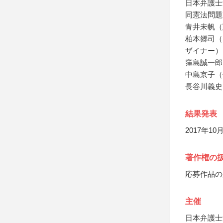
日本弁護士
同憲法問題
青井未帆（
柏本郷司（
ザイナー）
窪島誠一郎
中島京子（
長谷川義史
結果発表
2017年
著作権の
応募作品の
主催
日本弁護士