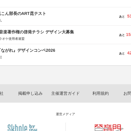
こん部長のART昆テスト
5
あと
ん
版 音楽著作権の啓発チラシ デザイン大募集
15
あと
ラオケ使用者連盟
ながれ』デザインコンペ2026
4
あと
社
社
掲載申し込み
主催運営ガイド
利用規約
お
運営メディア