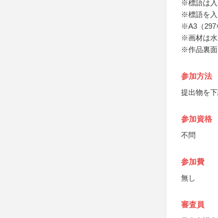
※標語は入
※標語を入
※A3（29
※画材は水
※作品裏面
参加方法
提出物を下
参加資格
不問
参加費
無し
審査員