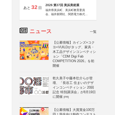
2026 第37回 美浜美術展
32
あと
日
福井県美浜町、美浜町教育委員
会、福井新聞社、関西電力株式会
社
ニュース
一覧
【公募情報】カインズ×コク
ヨ×VUILDがタッグ、家具・
木工品デザインコンペティシ
ョン「CDM Digi Fab
COMPETITION 2026」を初
開催
乾久美子や藤本壮介らが登
壇、「長谷工 住まいのデザ
インコンペティション 20回
記念 特別講演会」が8月19日
に開催
[PR]
【公募情報】大賞賞金100万
円！学生向け創作コンテスト