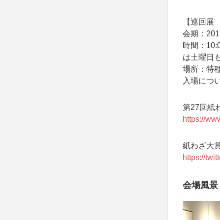
【巡回展 
会期：20
時間：10:
は土曜日
場所：特種
入場につ
第27回紙
https://ww
紙わざ大
https://tw
会場風景