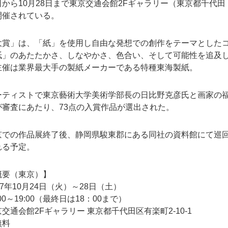
から10月28日まで東京交通会館2Fギャラリー（東京都千代田
開催されている。
大賞」は、「紙」を使用し自由な発想での創作をテーマとした
紙」のあたたかさ、しなやかさ、色合い、そして可能性を追及
主催は業界最大手の製紙メーカーである特種東海製紙。
ーティストで東京藝術大学美術学部長の日比野克彦氏と画家の
が審査にあたり、73点の入賞作品が選出された。
京での作品展終了後、静岡県駿東郡にある同社の資料館にて巡
れる予定。
概要（東京）】
17年10月24日（火）～28日（土）
00～19:00（最終日は18：00まで）
交通会館2Fギャラリー 東京都千代田区有楽町2-10-1
無料