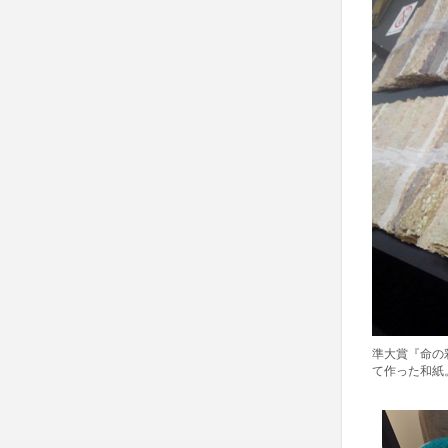
準大賞『命の
て作った和紙