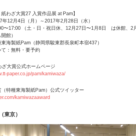
紙わざ大賞27 入賞作品展 at Pam】
17年12月4日（月）～2017年2月28日（水）
00〜17:00 （土・日・祝日休、12月27日〜1月8日 は休館、2
も開館）
東海製紙Pam（静岡県駿東郡長泉町本宿437）
いて：無料・要予約
わざ大賞公式ホームページ
w.tt-paper.co.jp/pam/kamiwaza/
賞（特種東海製紙Pam）公式ツイッター
itter.com/kamiwazaaward
（東京）