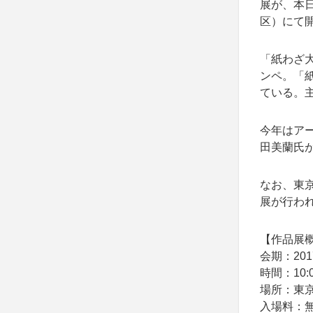
展が、本日
区）にて
「紙わざ
ンペ。「
ている。
今年はア
田美蘭氏
なお、東
展が行わ
【作品展
会期：20
時間：10:
場所：東京
入場料：