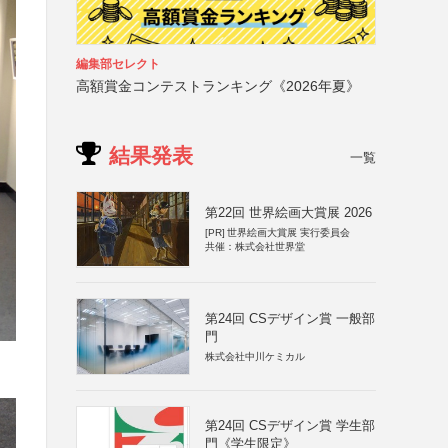
編集部セレクト
高額賞金コンテストランキング《2026年夏》
結果発表
一覧
第22回 世界絵画大賞展 2026
[PR]
世界絵画大賞展 実行委員会
共催：株式会社世界堂
第24回 CSデザイン賞 一般部
門
株式会社中川ケミカル
第24回 CSデザイン賞 学生部
門《学生限定》