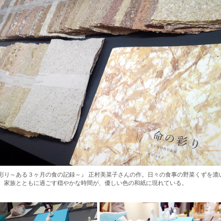
彩り～ある３ヶ月の食の記録～』 正村美菜子さんの作。日々の食事の野菜くずを漉
。家族とともに過ごす穏やかな時間が、優しい色の和紙に現れている。