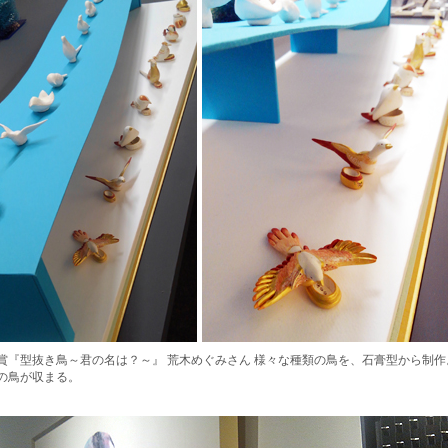
賞『型抜き鳥～君の名は？～』 荒木めぐみさん 様々な種類の鳥を、石膏型から制作
の鳥が収まる。