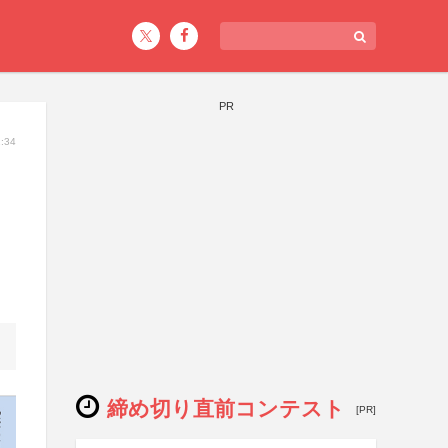
PR
:34
締め切り直前コンテスト
[PR]