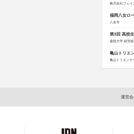
株式会社フェイ
福岡八女ロ
八女市
第3回 高校
嘉悦大学 経営
亀山トリエンナ
亀山トリエンナ
運営会