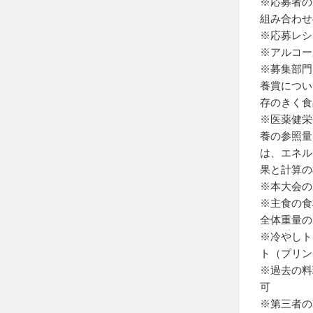
※応募者の
組み合わせ
※応募レシ
※アルコー
※募集部門
養賞につい
存のきく食
※医薬健栄
養の参照量
は、エネル
果と計算の
※本大会の
※主食の食
全体重量の
※冷やしト
ト（プリン
※過去の料
可
※第三者の