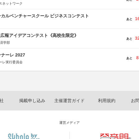
スネットワーク
ーカルベンチャースクール ビジネスコンテスト
1
あと
生広報アイデアコンテスト《高校生限定》
3
あと
経済学部
ーレ 2027
8
あと
ーレ実行委員会
社
掲載申し込み
主催運営ガイド
利用規約
お
運営メディア