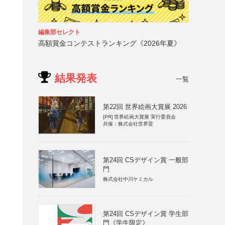
編集部セレクト
高額賞金コンテストランキング《2026年夏》
結果発表
一覧
第22回 世界絵画大賞展 2026
[PR]
世界絵画大賞展 実行委員会
共催：株式会社世界堂
第24回 CSデザイン賞 一般部
門
株式会社中川ケミカル
第24回 CSデザイン賞 学生部
門《学生限定》