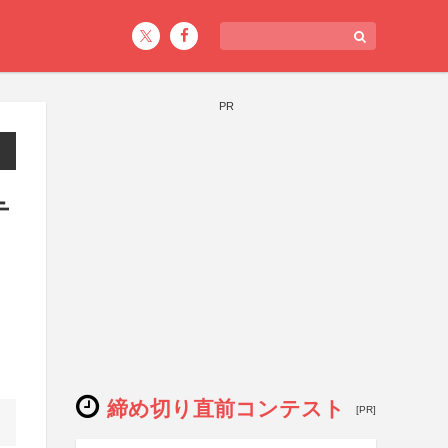
PR
テ
）
締め切り直前コンテスト
[PR]