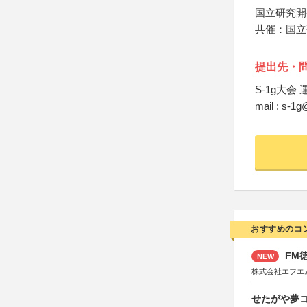
国立研究開
共催：国立
提出先・
S-1g大会
mail : s-1g@
おすすめのコ
FM徳
NEW
株式会社エフエ
せたがや夢コ