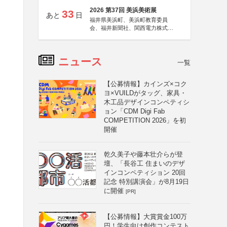
2026 第37回 美浜美術展
33
あと
日
福井県美浜町、美浜町教育委員
会、福井新聞社、関西電力株式会
社
ニュース
一覧
【公募情報】カインズ×コク
ヨ×VUILDがタッグ、家具・
木工品デザインコンペティシ
ョン「CDM Digi Fab
COMPETITION 2026」を初
開催
乾久美子や藤本壮介らが登
壇、「長谷工 住まいのデザ
インコンペティション 20回
記念 特別講演会」が8月19日
に開催
[PR]
【公募情報】大賞賞金100万
円！学生向け創作コンテスト