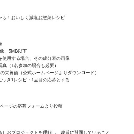
から！おいしく減塩お惣菜レシピ
像
像、5MB以下
を使用する場合、その成分表の画像
写真（1名参加の場合も必要）
りの栄養価（公式ホームページよりダウンロード）
につき1レシピ・1品目の応募とする
ページの応募フォームより投稿
るしおプロジェクトを理解し、趣旨に賛同していること