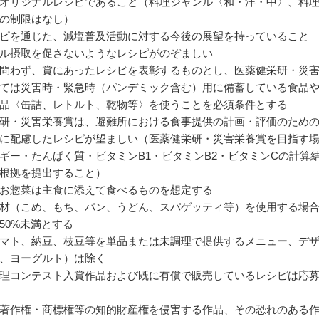
オリジナルレシピであること（料理ジャンル〈和・洋・中〉、料
の制限はなし）
ピを通じた、減塩普及活動に対する今後の展望を持っていること
ル摂取を促さないようなレシピがのぞましい
問わず、賞にあったレシピを表彰するものとし、医薬健栄研・災
ては災害時・緊急時（パンデミック含む）用に備蓄している食品
品〈缶詰、レトルト、乾物等〉を使うことを必須条件とする
研・災害栄養賞は、避難所における食事提供の計画・評価のため
に配慮したレシピが望ましい（医薬健栄研・災害栄養賞を目指す
ギー・たんぱく質・ビタミンB1・ビタミンB2・ビタミンCの計算
根拠を提出すること）
お惣菜は主食に添えて食べるものを想定する
材（こめ、もち、パン、うどん、スパゲッティ等）を使用する場
50%未満とする
マト、納豆、枝豆等を単品または未調理で提供するメニュー、デ
、ヨーグルト）は除く
理コンテスト入賞作品および既に有償で販売しているレシピは応
著作権・商標権等の知的財産権を侵害する作品、その恐れのある