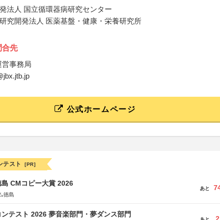
発法人 国立循環器病研究センター
研究開発法人 医薬基盤・健康・栄養研究所
問合先
 運営事務局
jbx.jtb.jp
公式ホームページ
ンテスト
[PR]
島 CMコピー大賞 2026
7
あと
ム徳島
ンテスト 2026 夢音楽部門・夢ダンス部門
2
あと