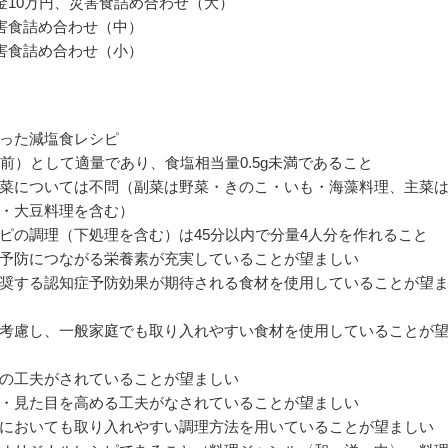
金10万円、災害食詰め合わせ（大）
害食詰め合わせ（中）
害食詰め合わせ（小）
った減塩食レシピ
人前）として適量であり、食塩相当量0.5g未満であること
菜については不問（副菜は野菜・きのこ・いも・海藻料理、主菜
・大豆料理を含む）
ピの調理（下処理を含む）は45分以内で分量4人分を作れること
予防につながる栄養素が充実していることが望ましい
奨する認知症予防効果が期待される食材を使用していることが望
考慮し、一般家庭でも取り入れやすい食材を使用していることが
の工夫がされていることが望ましい
・見た目を高める工夫がなされていることが望ましい
においても取り入れやすい調理方法を用いていることが望ましい