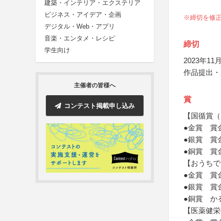
建築・インテリア・エクステリア
ビジネス・アイデア・企画
※締切を修正し
デジタル・Web・アプリ
音楽・エンタメ・レシピ
締切
学生向け
2023年11月
作品提出・
主催者の皆様へ
賞
コンテスト掲載申し込み
【国循賞（
●金賞 賞
●銀賞 賞
●銅賞 賞
【おうちで
●金賞 賞
●銀賞 賞
●銅賞 か
【医薬健栄