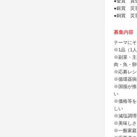
●金賞 賞
●銀賞 災
●銅賞 災
募集内容
テーマにそ
※1品（1
※副菜・主
肉・魚・卵
※応募レシ
※循環器病
※国循が推
い
※価格等を
しい
※減塩調理
※美味しさ
※一般家庭