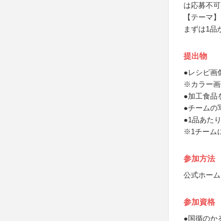
は応募不可
【テーマ】
まずは1品
提出物
●レシピ画
※カラー画
●加工食品
●チームの
●1品あた
※1チーム
参加方法
公式ホーム
参加資格
●国循のか