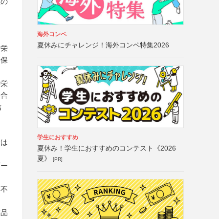
理の
海外コンペ
夏休みにチャレンジ！海外コンペ特集2026
害栄
や保
の栄
場合
結
学生におすすめ
合は
夏休み！学生におすすめのコンテスト《2026
夏》
[PR]
ザー
募不
作品