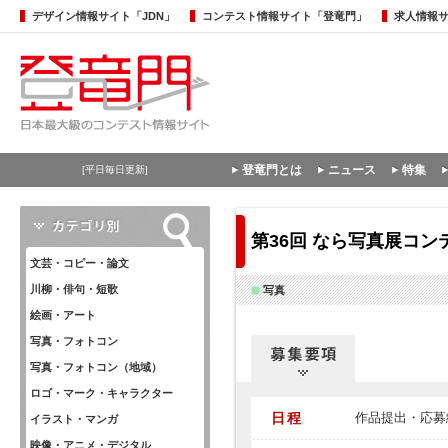
デザイン情報サイト「JDN」
コンテスト情報サイト「登竜門」
求人情報
登竜門とは
ニュース
特集
[平日毎日更新]
第36回 なら写真展コン
文芸・コピー・論文
川柳・俳句・短歌
写真
絵画・アート
写真・フォトコン
写真・フォトコン（地域）
ロゴ・マーク・キャラクター
日程
作品提出・応募締
イラスト・マンガ
映像・アニメ・デジタル