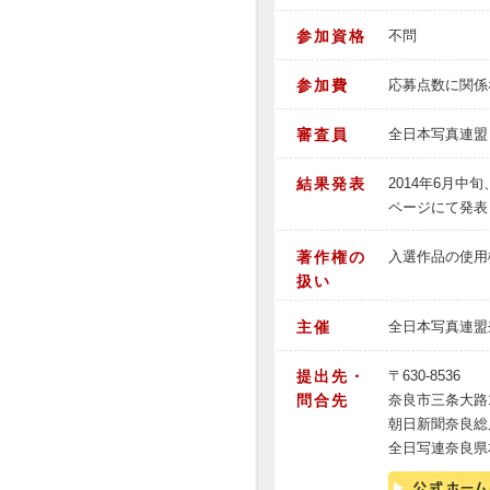
参加資格
不問
参加費
応募点数に関係な
審査員
全日本写真連盟
結果発表
2014年6月
ページにて発表
著作権の
入選作品の使用
扱い
主催
全日本写真連盟
提出先・
〒630-8536
問合先
奈良市三条大路1
朝日新聞奈良総
全日写連奈良県