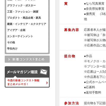
賞
●なら写真展賞
グラフィック・ポスター
●奈良県知事賞
工芸・ファッション・雑貨
●優秀賞 （3
プロダクト・商品企画・家具
他
建築・インテリア・エクステリア
募集内容
応募者本人が撮
アイデア・企画
※被写体は「奈
エンターテインメント
※被写体が人物
その他
※応募作品に他
学生向け
提出物
●作品
※モノクロ・カ
※プリンター出
※応募は一人5
※作品裏右下に
●公式ホームペ
●応募料
●返却手数料
参加方法
提出物を下記提