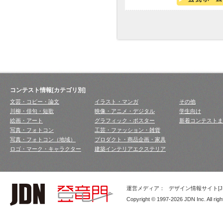
コンテスト情報[カテゴリ別]
文芸・コピー・論文
イラスト・マンガ
その他
川柳・俳句・短歌
映像・アニメ・デジタル
学生向け
絵画・アート
グラフィック・ポスター
新着コンテストま
写真・フォトコン
工芸・ファッション・雑貨
写真・フォトコン（地域）
プロダクト・商品企画・家具
ロゴ・マーク・キャラクター
建築インテリアエクステリア
運営メディア：
デザイン情報サイト[JD
Copyright © 1997-2026 JDN Inc. All righ