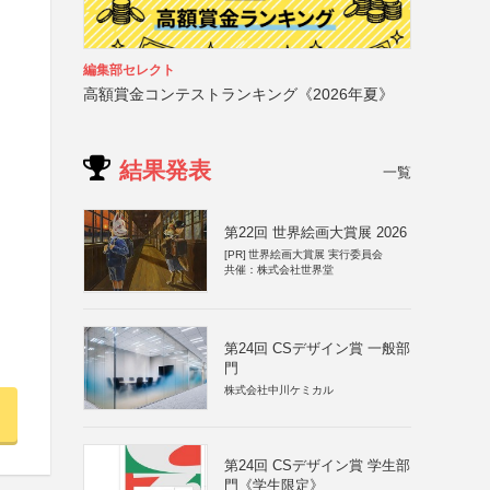
編集部セレクト
高額賞金コンテストランキング《2026年夏》
結果発表
一覧
第22回 世界絵画大賞展 2026
[PR]
世界絵画大賞展 実行委員会
共催：株式会社世界堂
第24回 CSデザイン賞 一般部
門
株式会社中川ケミカル
第24回 CSデザイン賞 学生部
門《学生限定》