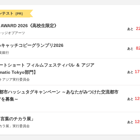
ンテスト
[PR]
GN AWARD 2026《高校生限定》
2
あと
レッジオブアーツ
veキャッチコピーグランプリ2026
8
あと
友銀行
ートショート フィルムフェスティバル ＆ アジア
17
matic Tokyo部門】
あと
トアジア実行委員会
流都市ハッシュタグキャンペーン ～あなたがみつけた交流都市
12
”を募集～
あと
と言葉のチカラ展」
12
あと
カラ展」実行委員会