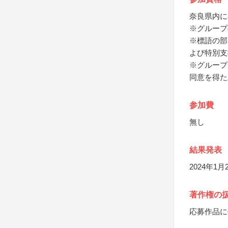
奈良県内に
※グループ
※標語の部
よび特別支
※グループ
同意を得た
参加費
無し
結果発表
2024年1
著作権の
応募作品に