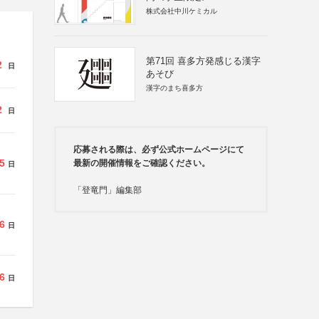
株式会社中川ケミカル
第71回 喜多方発感じる漢字
2
日
あそび
漢字のまち喜多方
2
日
応募される際は、必ず公式ホームページにて
5
最新の開催情報をご確認ください。
日
「登竜門」編集部
6
日
6
日