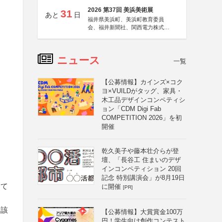
2026 第37回 美浜美術展
31
あと
日
福井県美浜町、美浜町教育委員
会、福井新聞社、関西電力株式会
社
ニュース
一覧
【公募情報】カインズ×コク
ヨ×VUILDがタッグ、家具・
木工品デザインコンペティシ
ョン「CDM Digi Fab
COMPETITION 2026」を初
開催
乾久美子や藤本壮介らが登
壇、「長谷工 住まいのデザ
インコンペティション 20回
記念 特別講演会」が8月19日
して
に開催
[PR]
当該
【公募情報】大賞賞金100万
円！学生向け創作コンテスト
と