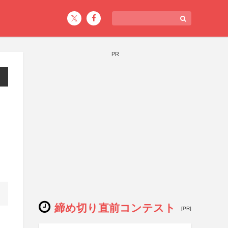
PR
締め切り直前コンテスト
[PR]