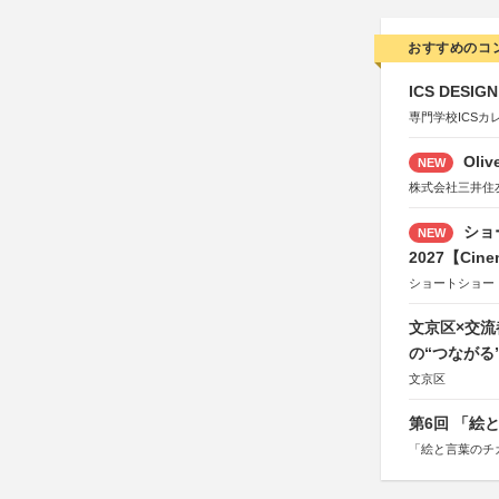
おすすめのコ
ICS DESI
専門学校ICSカ
Oli
NEW
株式会社三井住
ショ
NEW
2027【Cine
ショートショー
文京区×交
の“つながる
文京区
第6回 「絵
「絵と言葉のチ