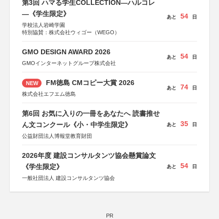
第3回 ハマる学生COLLECTION―ハルコレ
―《学生限定》
54
あと
日
学校法人岩崎学園
特別協賛：株式会社ウィゴー（WEGO）
GMO DESIGN AWARD 2026
54
あと
日
GMOインターネットグループ株式会社
FM徳島 CMコピー大賞 2026
NEW
74
あと
日
株式会社エフエム徳島
第6回 お気に入りの一冊をあなたへ 読書推せ
35
ん文コンクール《小・中学生限定》
あと
日
公益財団法人博報堂教育財団
2026年度 建設コンサルタンツ協会懸賞論文
54
《学生限定》
あと
日
一般社団法人 建設コンサルタンツ協会
PR