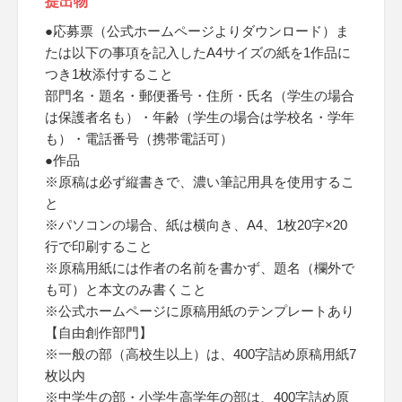
提出物
●応募票（公式ホームページよりダウンロード）ま
たは以下の事項を記入したA4サイズの紙を1作品に
つき1枚添付すること
部門名・題名・郵便番号・住所・氏名（学生の場合
は保護者名も）・年齢（学生の場合は学校名・学年
も）・電話番号（携帯電話可）
●作品
※原稿は必ず縦書きで、濃い筆記用具を使用するこ
と
※パソコンの場合、紙は横向き、A4、1枚20字×20
行で印刷すること
※原稿用紙には作者の名前を書かず、題名（欄外で
も可）と本文のみ書くこと
※公式ホームページに原稿用紙のテンプレートあり
【自由創作部門】
※一般の部（高校生以上）は、400字詰め原稿用紙7
枚以内
※中学生の部・小学生高学年の部は、400字詰め原