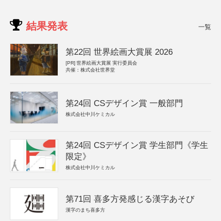
結果発表
一覧
第22回 世界絵画大賞展 2026
[PR]
世界絵画大賞展 実行委員会
共催：株式会社世界堂
第24回 CSデザイン賞 一般部門
株式会社中川ケミカル
第24回 CSデザイン賞 学生部門《学生
限定》
株式会社中川ケミカル
第71回 喜多方発感じる漢字あそび
漢字のまち喜多方