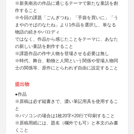
※新美南吉の作品に通じるテーマで新たな童話を創
作すること
※今回の課題「ごんぎつね」「手袋を買いに」「う
まやのそばのなたね」より1作品を選択し、単なる
物語の続きやパロディ
ではなく、作品から感じたことをテーマに、あなた
の新しい童話を創作すること
※課題作品の作中人物を登場させる必要は無し
※時代、舞台、動物と人間という関係や登場人物同
士の関係等、原作にとらわれず自由に設定すること
提出物
●作品
※原稿は必ず縦書きで、濃い筆記用具を使用するこ
と
※パソコンの場合は1枚20字×20行で印刷すること
※原稿用紙には、題名（欄外でも可）と本文のみ書
くこと