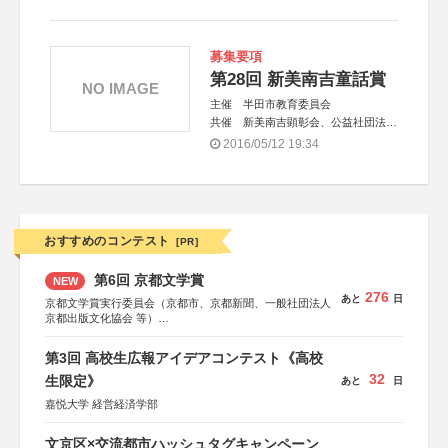
募集要項
第28回 新美南吉童話賞
NO IMAGE
主催 半田市教育委員会
共催 新美南吉顕彰会、公益社団法人
半田青年会議所
2016/05/12 19:34
後援 文化庁、愛知県教育委員会、中
日新聞社
協賛 ミツカングループ、知多信用金
庫、半田信用金庫
おすすめのコンテスト
[PR]
第6回 京都文学賞
NEW
276
あと
日
京都文学賞実行委員会（京都市、京都新聞、一般社団法人
京都出版文化協会 等）
協力：京都府書店商業組合、朝日新聞出版、
KADOKAWA、河出書房新社、幻冬舎、講談社、光文社、
第3回 高校生広報アイデアコンテスト《高校
集英社、小学館、祥伝社、新潮社、淡交社、ちいさいミシ
32
マ社、徳間書店、早川書房、PHP研究所、双葉社、文藝春
生限定》
あと
日
秋、ポプラ社、毎日新聞出版
嘉悦大学 経営経済学部
文京区×交流都市ハッシュタグキャンペーン