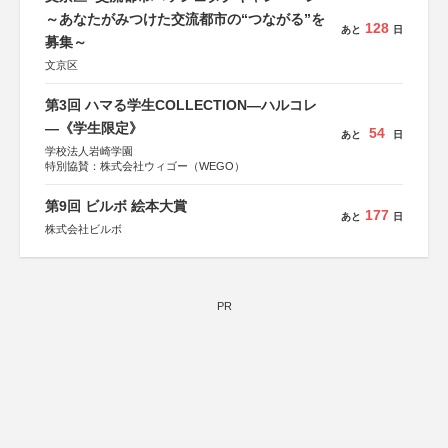
～あなたがみつけた交流都市の“つながる”を
128
あと
日
募集～
文京区
第3回 ハマる学生COLLECTION―ハルコレ
―《学生限定》
54
あと
日
学校法人岩崎学園
特別協賛：株式会社ウィゴー（WEGO）
第9回 ビルボ 絵本大賞
177
あと
日
株式会社ビルボ
PR