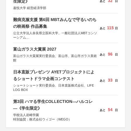
32
生限定》
あと
日
嘉悦大学 経営経済学部
難病克服支援 第6回 MBTみんなで守るいのち
の映画祭 作品募集
115
あと
日
公立大学法人奈良県立医科大学、一般社団法人MBTコンソ
ーシアム
協力：読売新聞社
富山ガラス大賞展 2027
後援：厚生労働省
96
あと
日
文部科学省
富山ガラス大賞展実行委員会、富山市、富山市ガラス美術
奈良県
館
日本経済団体連合会
関西経済連合会
日本直販プレゼンツ AYETプロジェクトによ
「“よい仕事おこし”フェア」実行委員会
関西文化学術研究都市推進機構
るショートドラマ企画コンテスト
33
あと
日
東京難病団体連絡協議会
ショートショート実行委員会、日本直販株式会社、LIFE
LOG BOX
第3回 ハマる学生COLLECTION―ハルコレ
―《学生限定》
54
あと
日
学校法人岩崎学園
特別協賛：株式会社ウィゴー（WEGO）