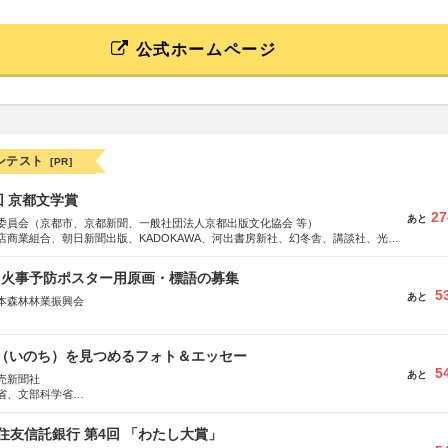
公式ホームページ
ンテスト
[PR]
回 京都文学賞
27
あと
委員会（京都市、京都新聞、一般社団法人京都出版文化協会 等）
店商業組合、朝日新聞出版、KADOKAWA、河出書房新社、幻冬舎、講談社、光文
学館、祥伝社、新潮社、淡交社、ちいさいミシマ社、徳間書店、早川書房、PHP
、文藝春秋、ポプラ社、毎日新聞出版
山火事予防ポスター用原画・標語の募集
5
あと
本森林林業振興会
文部科学省、林野庁、全国森林組合連合会、森林火災対策協会
命（いのち）を見つめるフォト＆エッセー
5
あと
売新聞社
省、文部科学省
日動火災保険株式会社、東京海上日動あんしん生命保険株式会社
住友信託銀行 第4回 「わたし大賞」