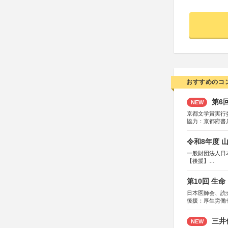
おすすめのコ
第6
NEW
京都文学賞実行
協力：京都府書
社、集英社、小
研究所、双葉社
令和8年度 
一般財団法人日
【後援】
総務省消防庁、
第10回 生
日本医師会、読
後援：厚生労働
協賛：東京海上
三井
NEW