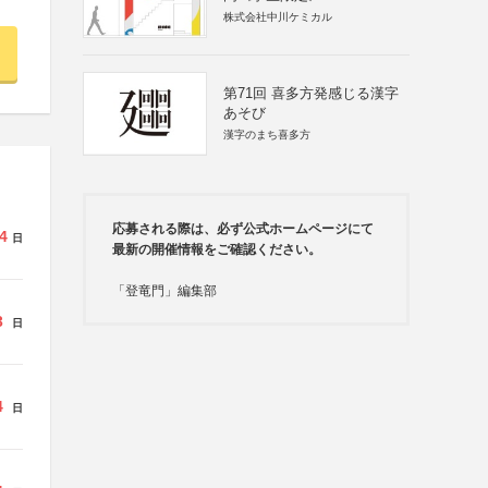
株式会社中川ケミカル
第71回 喜多方発感じる漢字
あそび
漢字のまち喜多方
応募される際は、必ず公式ホームページにて
4
日
最新の開催情報をご確認ください。
「登竜門」編集部
3
日
4
日