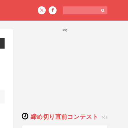
PR
締め切り直前コンテスト
[PR]