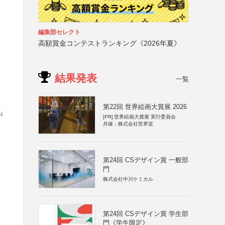
編集部セレクト
高額賞金コンテストランキング《2026年夏》
結果発表
一覧
）
第22回 世界絵画大賞展 2026
が
[PR]
世界絵画大賞展 実行委員会
共催：株式会社世界堂
第24回 CSデザイン賞 一般部
門
株式会社中川ケミカル
第24回 CSデザイン賞 学生部
門《学生限定》