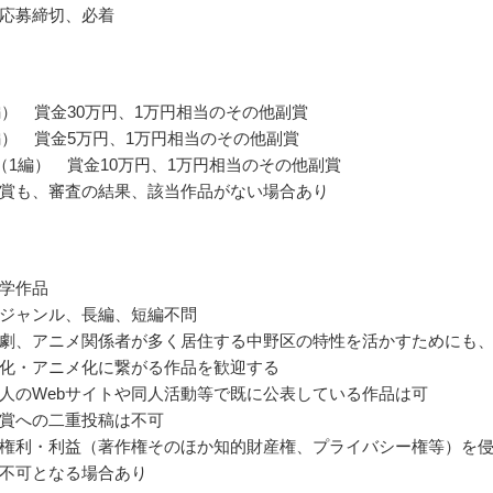
応募締切、必着
編） 賞金30万円、1万円相当のその他副賞
編） 賞金5万円、1万円相当のその他副賞
（1編） 賞金10万円、1万円相当のその他副賞
賞も、審査の結果、該当作品がない場合あり
学作品
ジャンル、長編、短編不問
劇、アニメ関係者が多く居住する中野区の特性を活かすためにも
化・アニメ化に繋がる作品を歓迎する
人のWebサイトや同人活動等で既に公表している作品は可
賞への二重投稿は不可
権利・利益（著作権そのほか知的財産権、プライバシー権等）を
不可となる場合あり