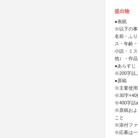
提出物
●表紙
※以下の事
名前・ふり
ス・年齢・
小説・ミス
他）・作品
●あらすじ
※200字以
●原稿
※主要使用
※30字×
※400字
※原稿およ
こと
※添付ファイ
※応募は一