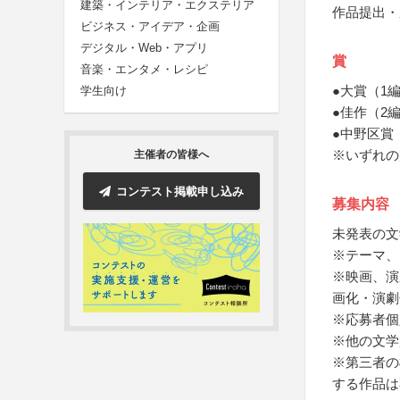
建築・インテリア・エクステリア
作品提出・
ビジネス・アイデア・企画
デジタル・Web・アプリ
賞
音楽・エンタメ・レシピ
●大賞（1
学生向け
●佳作（2
●中野区賞
※いずれの
主催者の皆様へ
コンテスト掲載申し込み
募集内容
未発表の文
※テーマ、
※映画、演
画化・演劇
※応募者個
※他の文学
※第三者の
する作品は