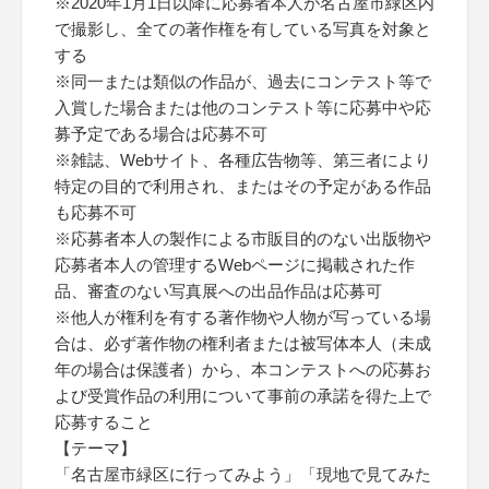
※2020年1月1日以降に応募者本人が名古屋市緑区内
で撮影し、全ての著作権を有している写真を対象と
する
※同一または類似の作品が、過去にコンテスト等で
入賞した場合または他のコンテスト等に応募中や応
募予定である場合は応募不可
※雑誌、Webサイト、各種広告物等、第三者により
特定の目的で利用され、またはその予定がある作品
も応募不可
※応募者本人の製作による市販目的のない出版物や
応募者本人の管理するWebページに掲載された作
品、審査のない写真展への出品作品は応募可
※他人が権利を有する著作物や人物が写っている場
合は、必ず著作物の権利者または被写体本人（未成
年の場合は保護者）から、本コンテストへの応募お
よび受賞作品の利用について事前の承諾を得た上で
応募すること
【テーマ】
「名古屋市緑区に行ってみよう」「現地で見てみた