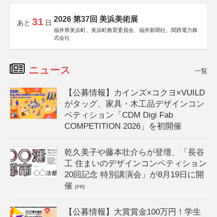
2026 第37回 美浜美術展
31
あと
日
福井県美浜町、美浜町教育委員会、福井新聞社、関西電力株
式会社
ニュース
一覧
【公募情報】カインズ×コクヨ×VUILD
がタッグ、家具・木工品デザインコン
ペティション「CDM Digi Fab
COMPETITION 2026」を初開催
乾久美子や藤本壮介らが登壇、「長谷
工 住まいのデザインコンペティション
20回記念 特別講演会」が8月19日に開
催
[PR]
【公募情報】大賞賞金100万円！学生