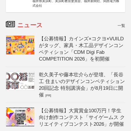
福井県美浜町、美浜町教育委員会、福井新聞社、関西電力株
式会社
ニュース
一覧
【公募情報】カインズ×コクヨ×VUILD
がタッグ、家具・木工品デザインコン
ペティション「CDM Digi Fab
COMPETITION 2026」を初開催
乾久美子や藤本壮介らが登壇、「長谷
工 住まいのデザインコンペティション
20回記念 特別講演会」が8月19日に開
催
[PR]
【公募情報】大賞賞金100万円！学生
向け創作コンテスト「サイゲームス ク
リエイティブコンテスト2026」が開催