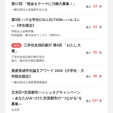
第17回 「税金をテーマに川柳大募集！」
23
あと
日
一般社団法人武蔵府中法人会
第3回 ハマる学生COLLECTION―ハルコレ
―《学生限定》
53
あと
日
学校法人岩崎学園
特別協賛：株式会社ウィゴー（WEGO）
三井住友信託銀行 第4回 「わたし大
NEW
賞」
55
あと
日
三井住友信託銀行株式会社
協力：株式会社朝日新聞社
後援：日本郵便株式会社
資産形成学生論文アワード 2026《大学生・大
46
学院生限定》
あと
日
一般社団法人資産運用業協会
文京区×交流都市ハッシュタグキャンペーン
～あなたがみつけた交流都市の“つながる”を
127
あと
日
募集～
文京区