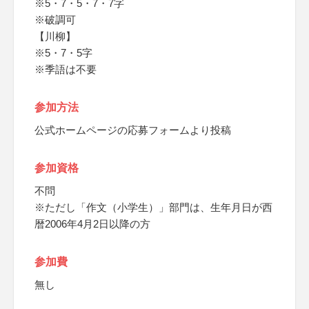
※5・7・5・7・7字
※破調可
【川柳】
※5・7・5字
※季語は不要
参加方法
公式ホームページの応募フォームより投稿
参加資格
不問
※ただし「作文（小学生）」部門は、生年月日が西
暦2006年4月2日以降の方
参加費
無し