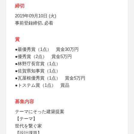
締切
2019年09月10日 (火)
事前登録締切､必着
賞
●最優秀賞（1点） 賞金30万円
●優秀賞（2点） 賞金5万円
●林野庁長官賞（1点）
●佐賀県知事賞（1点）
●瓦屋根優秀賞（1点） 賞金5万円
●トステム賞（1点） 賞品
募集内容
テーマにそった建築提案
【テーマ】
世代を繋ぐ家
【設計課題】