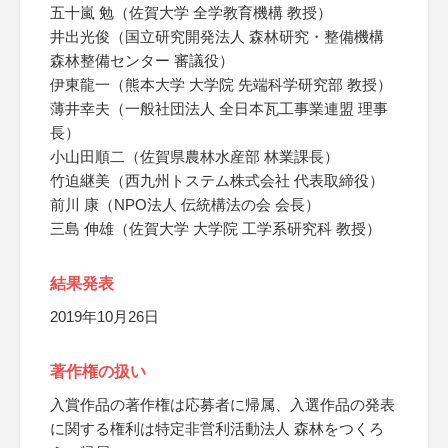
五十嵐 勉（佐賀大学 全学教育機構 教授）
井出光俊（国立研究開発法人 森林研究・整備機構
森林整備センター 審議役）
伊東龍一（熊本大学 大学院 先端科学研究部 教授）
薄井幸夫（一般社団法人 全日本瓦工事業連盟 理事
長）
小山田順二（佐賀県農林水産部 林業課長）
竹迫継美（西九州トステム株式会社 代表取締役）
前川 康（NPO法人 伝統構法の会 会長）
三島 伸雄（佐賀大学 大学院 工学系研究科 教授）
結果発表
2019年10月26日
著作権の扱い
入賞作品の著作権は応募者に帰属、入選作品の発表
に関する権利は特定非営利活動法人 森林をつくろ