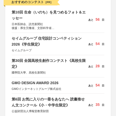
おすすめのコンテスト
[PR]
第10回 生命（いのち）を見つめるフォト＆エ
ッセー
56
あと
日
日本医師会、読売新聞社
後援：厚生労働省、文部科学省
協賛：東京海上日動火災保険株式会社、東京海上日動あん
しん生命保険株式会社
セイムグループ 住宅設計コンペティション
54
2026《学生限定》
あと
日
セイムグループ
第30回 全国高校生創作コンテスト《高校生限
28
定》
あと
日
國學院大學、高校生新聞社
GMO DESIGN AWARD 2026
54
あと
日
GMOインターネットグループ株式会社
第6回 お気に入りの一冊をあなたへ 読書推せ
35
ん文コンクール《小・中学生限定》
あと
日
公益財団法人博報堂教育財団