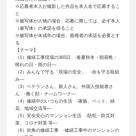
※応募者本人が撮影した作品を本人名で応募するこ
と
※被写体が人物の場合、応募に際しては、必ず本人
（被写体）の承諾を得ること
※被写体が未成年の場合、親権者の承諾を必要とす
る
【テーマ】
（1）修繕工事現場の365日 -春夏秋冬・朝昼晩・
晴れの日・雨の日―
（2）みんなで守る「現場の安全」 -命を守る取組
み―
（3）ベテランさん、新人さん、外国人技能者さ
ん -働く顔・チ―ムワ―ク―
（4）修繕中のいつもの生活 -家族、ペット、緑
花、地域交流等―
（5）安全安心のマンション生活 -防犯・防災対
策、コロナ対策 等―
（6）街角の修繕工事 -修繕工事中のマンションの