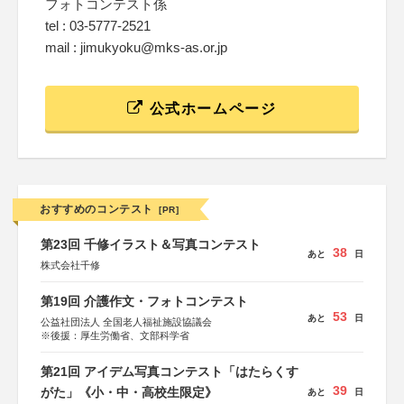
フォトコンテスト係
tel : 03-5777-2521
mail : jimukyoku@mks-as.or.jp
公式ホームページ
おすすめのコンテスト
[PR]
第23回 千修イラスト＆写真コンテスト
38
あと
日
株式会社千修
第19回 介護作文・フォトコンテスト
53
あと
日
公益社団法人 全国老人福祉施設協議会
※後援：厚生労働省、文部科学省
第21回 アイデム写真コンテスト「はたらくす
39
がた」《小・中・高校生限定》
あと
日