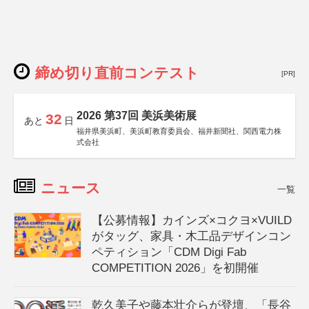
締め切り直前コンテスト
[PR]
2026 第37回 美浜美術展
32
あと
日
福井県美浜町、美浜町教育委員会、福井新聞社、関西電力株
式会社
ニュース
一覧
【公募情報】カインズ×コクヨ×VUILD
がタッグ、家具・木工品デザインコン
ペティション「CDM Digi Fab
COMPETITION 2026」を初開催
乾久美子や藤本壮介らが登壇、「長谷