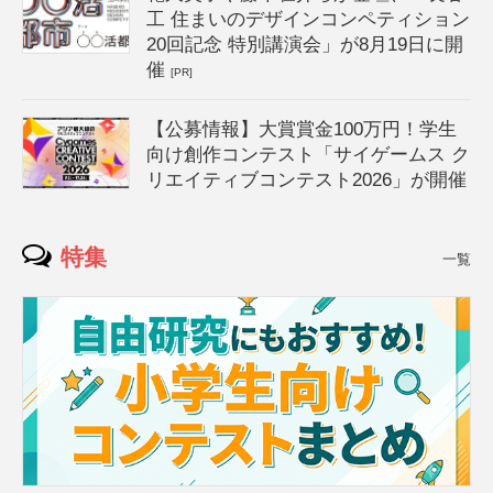
工 住まいのデザインコンペティション
20回記念 特別講演会」が8月19日に開
催
[PR]
【公募情報】大賞賞金100万円！学生
向け創作コンテスト「サイゲームス ク
リエイティブコンテスト2026」が開催
特集
一覧