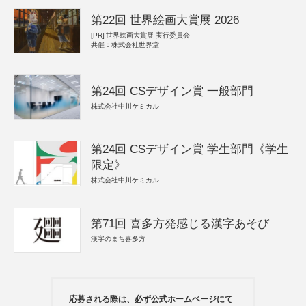
第22回 世界絵画大賞展 2026
[PR]
世界絵画大賞展 実行委員会
共催：株式会社世界堂
第24回 CSデザイン賞 一般部門
株式会社中川ケミカル
第24回 CSデザイン賞 学生部門《学生
限定》
株式会社中川ケミカル
第71回 喜多方発感じる漢字あそび
漢字のまち喜多方
応募される際は、必ず公式ホームページにて