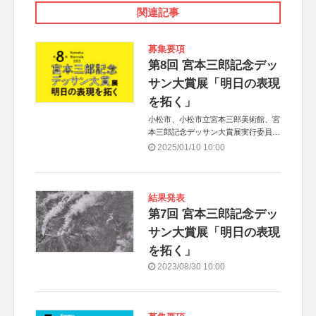
関連記事
募集要項
第8回 宮本三郎記念デッ
サン大賞展「明日の表現
を拓く」
小松市、小松市立宮本三郎美術館、宮
本三郎記念デッサン大賞展実行委員会
協力：世田谷美術館（公益財団法人せ
2025/01/10 10:00
たがや文化財団）
結果発表
第7回 宮本三郎記念デッ
サン大賞展「明日の表現
を拓く」
2023/08/30 10:00