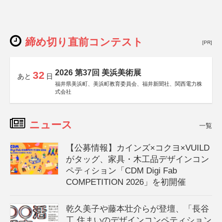
締め切り直前コンテスト
[PR]
2026 第37回 美浜美術展
32
あと
日
福井県美浜町、美浜町教育委員会、福井新聞社、関西電力株
式会社
ニュース
一覧
【公募情報】カインズ×コクヨ×VUILD
がタッグ、家具・木工品デザインコン
ペティション「CDM Digi Fab
COMPETITION 2026」を初開催
乾久美子や藤本壮介らが登壇、「長谷
工 住まいのデザインコンペティション