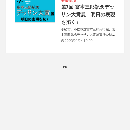
募集要項
第7回 宮本三郎記念デッ
サン大賞展「明日の表現
を拓く」
小松市、小松市立宮本三郎美術館、宮
本三郎記念デッサン大賞展実行委員会
協力：世田谷美術館（公益財団法人せ
2023/01/24 10:00
たがや文化財団）
PR