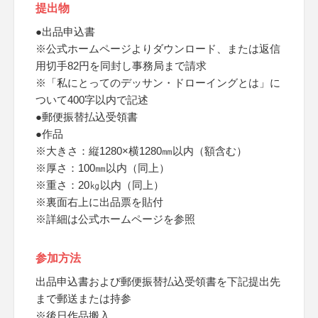
提出物
●出品申込書
※公式ホームページよりダウンロード、または返信
用切手82円を同封し事務局まで請求
※「私にとってのデッサン・ドローイングとは」に
ついて400字以内で記述
●郵便振替払込受領書
●作品
※大きさ：縦1280×横1280㎜以内（額含む）
※厚さ：100㎜以内（同上）
※重さ：20㎏以内（同上）
※裏面右上に出品票を貼付
※詳細は公式ホームページを参照
参加方法
出品申込書および郵便振替払込受領書を下記提出先
まで郵送または持参
※後日作品搬入