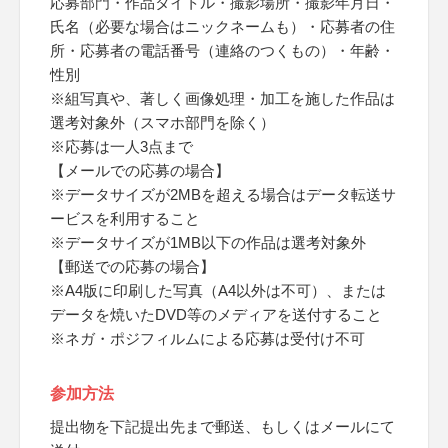
応募部門・作品タイトル・撮影場所・撮影年月日・
氏名（必要な場合はニックネームも）・応募者の住
所・応募者の電話番号（連絡のつくもの）・年齢・
性別
※組写真や、著しく画像処理・加工を施した作品は
選考対象外（スマホ部門を除く）
※応募は一人3点まで
【メールでの応募の場合】
※データサイズが2MBを超える場合はデータ転送サ
ービスを利用すること
※データサイズが1MB以下の作品は選考対象外
【郵送での応募の場合】
※A4版に印刷した写真（A4以外は不可）、または
データを焼いたDVD等のメディアを送付すること
※ネガ・ポジフィルムによる応募は受付け不可
参加方法
提出物を下記提出先まで郵送、もしくはメールにて