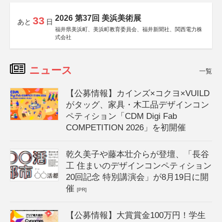
2026 第37回 美浜美術展
33
あと
日
福井県美浜町、美浜町教育委員会、福井新聞社、関西電力株
式会社
ニュース
一覧
【公募情報】カインズ×コクヨ×VUILD
がタッグ、家具・木工品デザインコン
ペティション「CDM Digi Fab
COMPETITION 2026」を初開催
乾久美子や藤本壮介らが登壇、「長谷
工 住まいのデザインコンペティション
20回記念 特別講演会」が8月19日に開
催
[PR]
【公募情報】大賞賞金100万円！学生