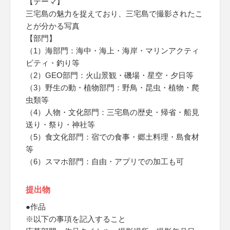
【テーマ】
三宅島の魅力を捉えており、三宅島で撮影されたこ
とが分かる写真
【部門】
（1）海部門：海中・海上・海岸・マリンアクティ
ビティ・釣り等
（2）GEO部門：火山景観・磯場・星空・夕日等
（3）野生の動・植物部門：野鳥・昆虫・植物・爬
虫類等
（4）人物・文化部門：三宅島の歴史・帰省・船見
送り・祭り・神社等
（5）食文化部門：宿での食事・郷土料理・島食材
等
（6）スマホ部門：自由・アプリでの加工も可
提出物
●作品
※以下の事項を記入すること