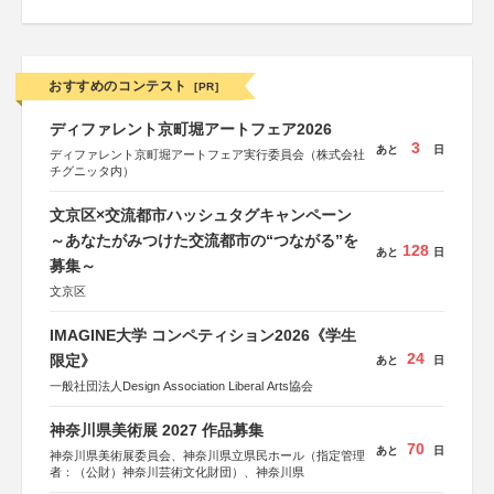
おすすめのコンテスト
[PR]
ディファレント京町堀アートフェア2026
3
あと
日
ディファレント京町堀アートフェア実行委員会（株式会社
チグニッタ内）
文京区×交流都市ハッシュタグキャンペーン
～あなたがみつけた交流都市の“つながる”を
128
あと
日
募集～
文京区
IMAGINE大学 コンペティション2026《学生
24
限定》
あと
日
一般社団法人Design Association Liberal Arts協会
神奈川県美術展 2027 作品募集
70
あと
日
神奈川県美術展委員会、神奈川県立県民ホール（指定管理
者：（公財）神奈川芸術文化財団）、神奈川県