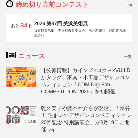
締め切り直前コンテスト
[PR]
2026 第37回 美浜美術展
34
あと
日
福井県美浜町、美浜町教育委員会、福井新聞社、関西電力株
式会社
ニュース
一覧
【公募情報】カインズ×コクヨ×VUILD
がタッグ、家具・木工品デザインコン
ペティション「CDM Digi Fab
COMPETITION 2026」を初開催
乾久美子や藤本壮介らが登壇、「長谷
工 住まいのデザインコンペティション
20回記念 特別講演会」が8月19日に開
催
[PR]