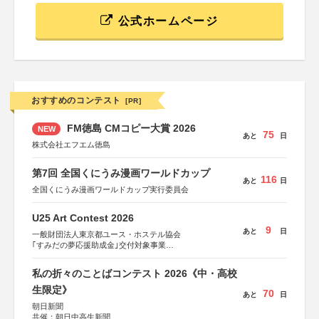
公式ホームページ
おすすめのコンテスト
[PR]
FM徳島 CMコピー大賞 2026
NEW
75
あと
日
株式会社エフエム徳島
第7回 全国くにうみ漫画ワールドカップ
116
あと
日
全国くにうみ漫画ワールドカップ実行委員会
U25 Art Contest 2026
9
あと
日
一般財団法人東京都ユース・ホステル協会
｢すみだの夢応援助成金｣交付対象事業
すみだ五彩の芸術祭 連携企画
私の折々のことばコンテスト 2026《中・高校
生限定》
70
あと
日
朝日新聞
共催：朝日中高生新聞