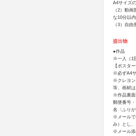
A4サイズ
（2）動画
な10分以
（3）自由
提出物
●作品
※一人（1
【ポスター
※必ずA4
※クレヨン
等、画材は
※作品裏面
郵便番号・
名〈ふりが
※メールでの
み）とし、
※メール添