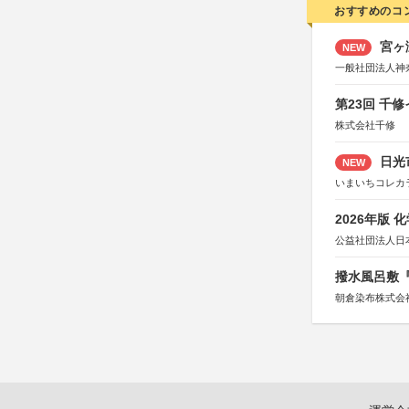
おすすめのコ
宮ヶ
NEW
一般社団法人神
第23回 千
株式会社千修
日光
NEW
いまいちコレカ
2026年版
公益社団法人日
撥水風呂敷『
朝倉染布株式会