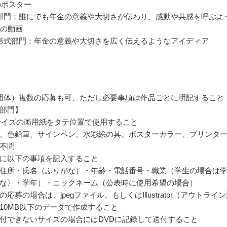
のポスター
部門：誰にでも年金の意義や大切さが伝わり、感動や共感を呼ぶよ
内の動画
形式部門：年金の意義や大切さを広く伝えるようなアイディア
団体）複数の応募も可、ただし必要事項は作品ごとに明記すること
部門】
サイズの画用紙をタテ位置で使用すること
、色鉛筆、サインペン、水彩絵の具、ポスターカラー、プリンタ
不問
に以下の事項を記入すること
住所・氏名（ふりがな）・年齢・電話番号・職業（学生の場合は
な〉・学年）・ニックネーム（公表時に使用希望の場合）
応募の場合は、jpegファイル、もしくはIllustrator（アウトライ
10MB以下のデータで作成すること
付できないサイズの場合にはDVDに記録して送付すること