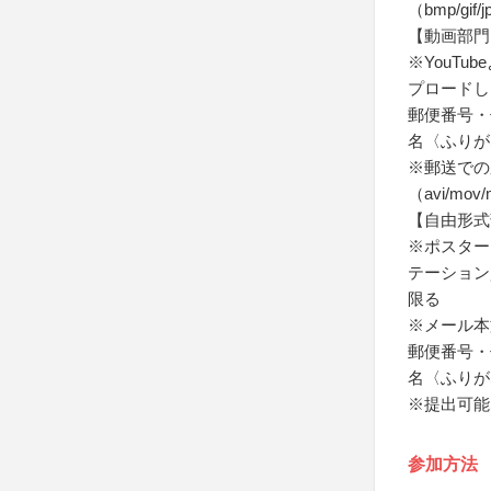
（bmp/gif/
【動画部門
※YouT
プロードし
郵便番号・
名〈ふりが
※郵送での
（avi/mov
【自由形式
※ポスター
テーション
限る
※メール本
郵便番号・
名〈ふりが
※提出可能
参加方法