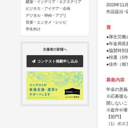
建築・インテリア・エクステリア
2019年11月
ビジネス・アイデア・企画
作品提出･
デジタル・Web・アプリ
音楽・エンタメ・レシピ
賞
学生向け
●厚生労働
●年金局長
主催者の皆様へ
●協賛特別
●特選（5
コンテスト掲載申し込み
●佳作（相
募集内容
年金の意義
※応募後も
開しないこ
※盗作や著
【部門】
（1）ポス