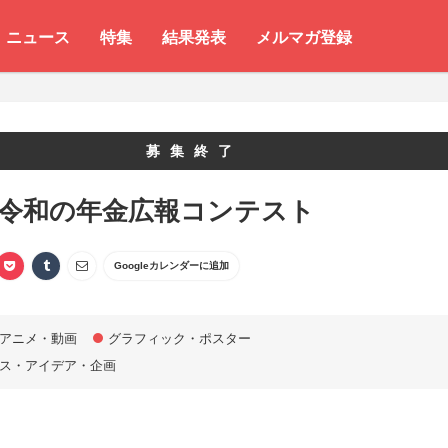
ニュース
特集
結果発表
メルマガ登録
募集終了
 令和の年金広報コンテスト
Googleカレンダーに追加
アニメ・動画
グラフィック・ポスター
ス・アイデア・企画