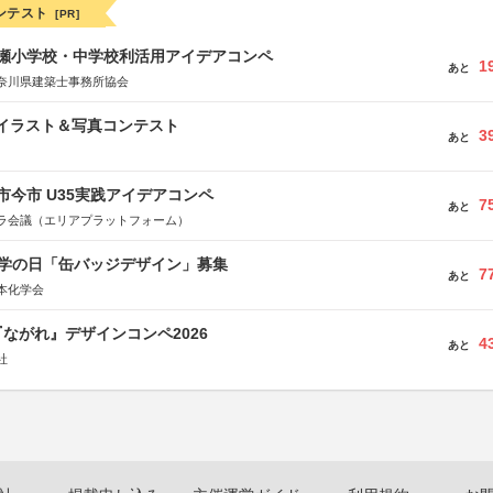
ンテスト
[PR]
瀬小学校・中学校利活用アイデアコンペ
1
あと
奈川県建築士事務所協会
修イラスト＆写真コンテスト
3
あと
市今市 U35実践アイデアコンペ
7
あと
ラ会議（エリアプラットフォーム）
 化学の日「缶バッジデザイン」募集
7
あと
本化学会
ながれ』デザインコンペ2026
4
あと
社