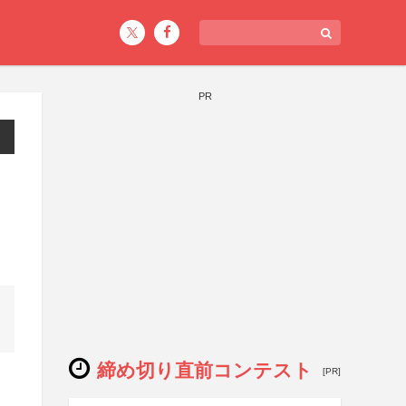
PR
締め切り直前コンテスト
[PR]