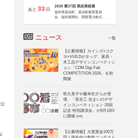
2026 第37回 美浜美術展
33
あと
日
福井県美浜町、美浜町教育委員
会、福井新聞社、関西電力株式会
社
ニュース
一覧
【公募情報】カインズ×コク
ヨ×VUILDがタッグ、家具・
木工品デザインコンペティシ
ョン「CDM Digi Fab
COMPETITION 2026」を初
開催
乾久美子や藤本壮介らが登
壇、「長谷工 住まいのデザ
般公
インコンペティション 20回
記念 特別講演会」が8月19日
に開催
[PR]
【公募情報】大賞賞金100万
な
円！学生向け創作コンテスト