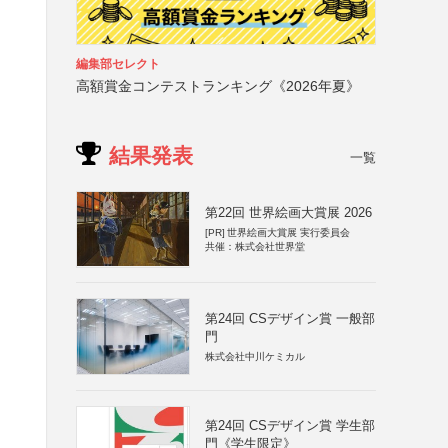
編集部セレクト
高額賞金コンテストランキング《2026年夏》
結果発表
一覧
第22回 世界絵画大賞展 2026
[PR]
世界絵画大賞展 実行委員会
共催：株式会社世界堂
第24回 CSデザイン賞 一般部
門
株式会社中川ケミカル
第24回 CSデザイン賞 学生部
門《学生限定》