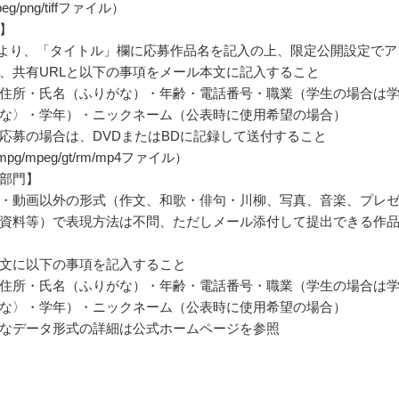
jpeg/png/tiffファイル）
】
ubeより、「タイトル」欄に応募作品名を記入の上、限定公開設定でア
、共有URLと以下の事項をメール本文に記入すること
住所・氏名（ふりがな）・年齢・電話番号・職業（学生の場合は
な〉・学年）・ニックネーム（公表時に使用希望の場合）
応募の場合は、DVDまたはBDに記録して送付すること
/mpg/mpeg/gt/rm/mp4ファイル）
部門】
・動画以外の形式（作文、和歌・俳句・川柳、写真、音楽、プレ
資料等）で表現方法は不問、ただしメール添付して提出できる作
文に以下の事項を記入すること
住所・氏名（ふりがな）・年齢・電話番号・職業（学生の場合は
な〉・学年）・ニックネーム（公表時に使用希望の場合）
なデータ形式の詳細は公式ホームページを参照