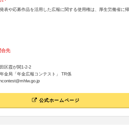
発表や応募作品を活用した広報に関する使用権は、厚生労働省に
問合先
区霞が関1-2-2
年金局「年金広報コンテスト」 TR係
incontest@mhlw.go.jp
公式ホームページ