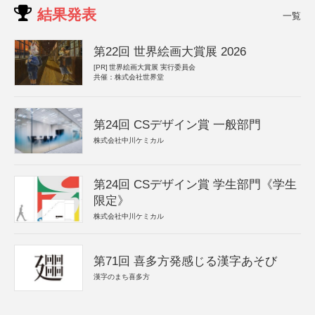
結果発表
一覧
第22回 世界絵画大賞展 2026
[PR]
世界絵画大賞展 実行委員会
共催：株式会社世界堂
第24回 CSデザイン賞 一般部門
株式会社中川ケミカル
第24回 CSデザイン賞 学生部門《学生
限定》
株式会社中川ケミカル
第71回 喜多方発感じる漢字あそび
漢字のまち喜多方