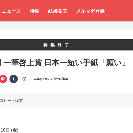
ニュース
特集
結果発表
メルマガ登録
募集終了
回 一筆啓上賞 日本一短い手紙「願い」
Googleカレンダーに追加
コピー・論文
18日 (金)