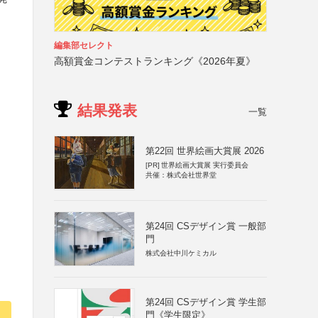
編集部セレクト
高額賞金コンテストランキング《2026年夏》
結果発表
一覧
第22回 世界絵画大賞展 2026
[PR]
世界絵画大賞展 実行委員会
共催：株式会社世界堂
第24回 CSデザイン賞 一般部
門
株式会社中川ケミカル
第24回 CSデザイン賞 学生部
門《学生限定》