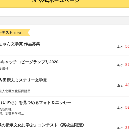
公式ホームページ
ンテスト
[PR]
っちゃん文学賞 作品募集
5
あと
veキャッチコピーグランプリ2026
8
あと
友銀行
区内田康夫ミステリー文学賞
4
あと
法人北区文化振興財団
法人内田康夫財団
実業之日本社
命（いのち）を見つめるフォト＆エッセー
5
あと
売新聞社
省、文部科学省
日動火災保険株式会社、東京海上日動あんしん生命保険株式会社
地域の伝承文化に学ぶ」コンテスト《高校生限定》
2
あと