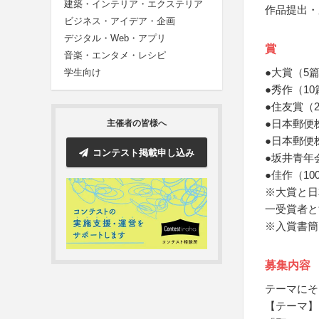
建築・インテリア・エクステリア
作品提出・
ビジネス・アイデア・企画
デジタル・Web・アプリ
賞
音楽・エンタメ・レシピ
●大賞（5
学生向け
●秀作（1
●住友賞（
●日本郵便
主催者の皆様へ
●日本郵便
コンテスト掲載申し込み
●坂井青年
●佳作（1
※大賞と日
一受賞者と
※入賞書簡
募集内容
テーマにそ
【テーマ】