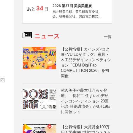
2026 第37回 美浜美術展
34
あと
日
福井県美浜町、美浜町教育委員
会、福井新聞社、関西電力株式会
社
ニュース
一覧
【公募情報】カインズ×コク
ヨ×VUILDがタッグ、家具・
木工品デザインコンペティシ
ョン「CDM Digi Fab
COMPETITION 2026」を初
開催
、同
乾久美子や藤本壮介らが登
壇、「長谷工 住まいのデザ
インコンペティション 20回
記念 特別講演会」が8月19日
に開催
[PR]
【公募情報】大賞賞金100万
円！学生向け創作コンテスト