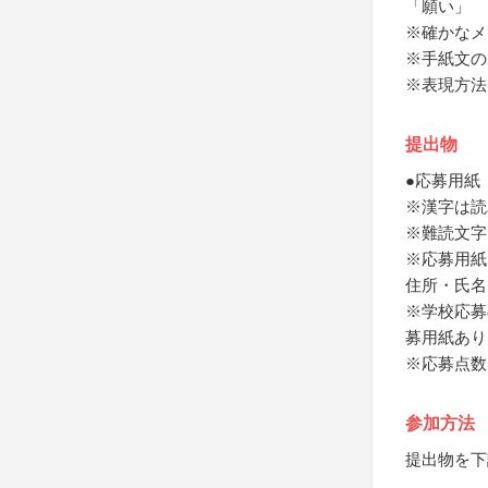
「願い」
※確かなメ
※手紙文の
※表現方法
提出物
●応募用紙
※漢字は読
※難読文字
※応募用紙
住所・氏名
※学校応募
募用紙あり
※応募点数
参加方法
提出物を下