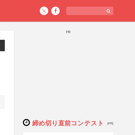
PR
締め切り直前コンテスト
[PR]