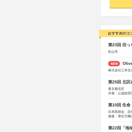
おすすめのコ
第23回 坊
松山市
Oli
NEW
株式会社三井住
第25回 北
東京都北区
共催：公益財団
協力：一般財団
協賛：株式会社
第10回 生
日本医師会、読
後援：厚生労働
協賛：東京海上
第22回「