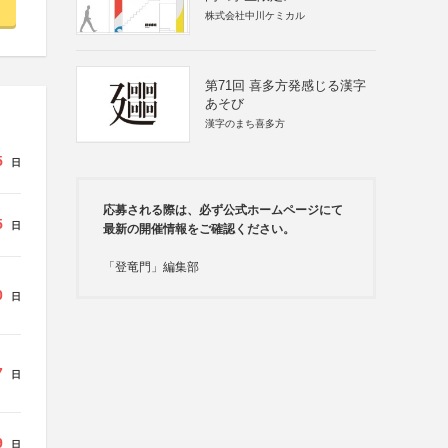
株式会社中川ケミカル
第71回 喜多方発感じる漢字
あそび
漢字のまち喜多方
5
日
応募される際は、必ず公式ホームページにて
5
日
最新の開催情報をご確認ください。
「登竜門」編集部
0
日
7
日
9
日