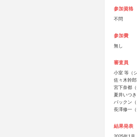
参加資格
不問
参加費
無し
審査員
小室 等（
佐々木幹郎
宮下奈都（
夏井いつき
パックン（
長澤修一（
結果発表
2025年