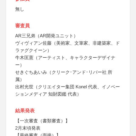
無し
審査員
AR三兄弟（AR開発ユニット）
ヴィヴィアン佐藤（美術家、文筆家、非建築家、ド
ラァグクイーン）
牛木匡憲（アーティスト、キャラクターデザイナ
ー）
せきぐちあいみ（クリーク･アンド･リバー社 所
属）
出村光世（クリエイター集団 Konel 代表、イノベー
ションメディア 知財図鑑 代表）
結果発表
【一次審査（書類審査）】
2月末頃発表
【最終審査（面接）】