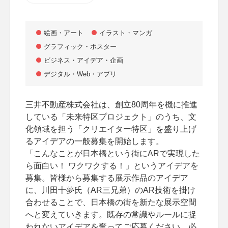
絵画・アート
イラスト・マンガ
グラフィック・ポスター
ビジネス・アイデア・企画
デジタル・Web・アプリ
三井不動産株式会社は、創立80周年を機に推進
している「未来特区プロジェクト」のうち、文
化領域を担う「クリエイター特区」を盛り上げ
るアイデアの一般募集を開始します。
「こんなことが日本橋という街にARで実現した
ら面白い！ ワクワクする！」というアイデアを
募集。皆様から募集する展示作品のアイデア
に、川田十夢氏（AR三兄弟）のAR技術を掛け
合わせることで、日本橋の街を新たな展示空間
へと変えていきます。既存の常識やルールに捉
われないアイデアを奮ってご応募ください。必