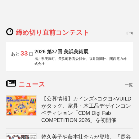
締め切り直前コンテスト
[PR]
2026 第37回 美浜美術展
33
あと
日
福井県美浜町、美浜町教育委員会、福井新聞社、関西電力株
式会社
ニュース
一覧
【公募情報】カインズ×コクヨ×VUILD
がタッグ、家具・木工品デザインコン
ペティション「CDM Digi Fab
COMPETITION 2026」を初開催
乾久美子や藤本壮介らが登壇、「長谷