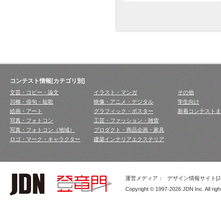
コンテスト情報[カテゴリ別]
文芸・コピー・論文
イラスト・マンガ
その他
川柳・俳句・短歌
映像・アニメ・デジタル
学生向け
絵画・アート
グラフィック・ポスター
新着コンテストま
写真・フォトコン
工芸・ファッション・雑貨
写真・フォトコン（地域）
プロダクト・商品企画・家具
ロゴ・マーク・キャラクター
建築インテリアエクステリア
運営メディア：
デザイン情報サイト[JD
Copyright © 1997-2026 JDN Inc. All righ