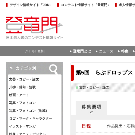
デザイン情報サイト「JDN」
コンテスト情報サイト「登竜門」
求人情報
登竜門とは
ニュース
特集
[平日毎日更新]
第5回 らぶドロップス
文芸・コピー・論文
川柳・俳句・短歌
文芸・コピー・論文
絵画・アート
写真・フォトコン
写真・フォトコン（地域）
ロゴ・マーク・キャラクター
日程
作品提出・応募締
イラスト・マンガ
映像・アニメ・デジタル