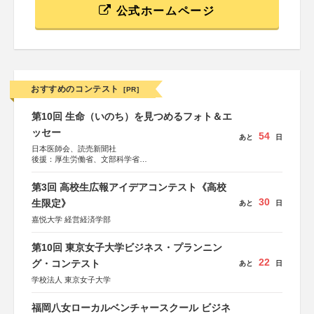
公式ホームページ
おすすめのコンテスト
[PR]
第10回 生命（いのち）を見つめるフォト＆エ
ッセー
54
あと
日
日本医師会、読売新聞社
後援：厚生労働省、文部科学省
協賛：東京海上日動火災保険株式会社、東京海上日動あん
しん生命保険株式会社
第3回 高校生広報アイデアコンテスト《高校
30
生限定》
あと
日
嘉悦大学 経営経済学部
第10回 東京女子大学ビジネス・プランニン
22
グ・コンテスト
あと
日
学校法人 東京女子大学
福岡八女ローカルベンチャースクール ビジネ