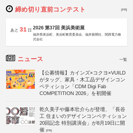
締め切り直前コンテスト
[PR]
2026 第37回 美浜美術展
31
あと
日
福井県美浜町、美浜町教育委員会、福井新聞社、関西電力株
式会社
ニュース
一覧
【公募情報】カインズ×コクヨ×VUILD
がタッグ、家具・木工品デザインコン
ペティション「CDM Digi Fab
COMPETITION 2026」を初開催
乾久美子や藤本壮介らが登壇、「長谷
工 住まいのデザインコンペティション
20回記念 特別講演会」が8月19日に開
催
[PR]