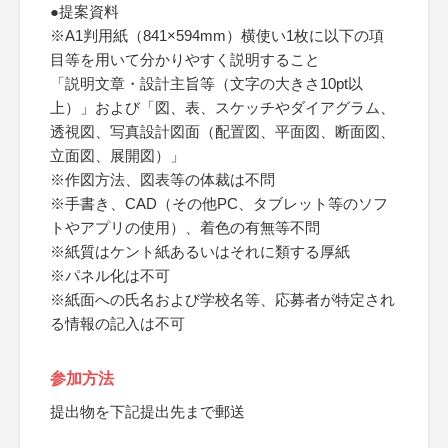
●提案資料
※A1判用紙（841×594mm）横使い1枚に以下の項
目等を用いて分かりやすく説明すること
「説明文章・設計主旨等（文字の大きさ10pt以
上）」および「図、表、スケッチやダイアグラム、
透視図、写真設計図面（配置図、平面図、断面図、
立面図、展開図）」
※作図方法、図表等の体裁は不問
※手書き、CAD（その他PC、タブレット等のソフ
トやアプリの使用）、着色の有無等不問
※紙質はケント紙あるいはそれに類する厚紙
※パネル化は不可
※紙面への氏名および学校名等、応募者が特定され
る情報の記入は不可
参加方法
提出物を下記提出先まで郵送