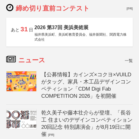
締め切り直前コンテスト
[PR]
2026 第37回 美浜美術展
31
あと
日
福井県美浜町、美浜町教育委員会、福井新聞社、関西電力株
式会社
ニュース
一覧
【公募情報】カインズ×コクヨ×VUILD
がタッグ、家具・木工品デザインコン
ペティション「CDM Digi Fab
COMPETITION 2026」を初開催
乾久美子や藤本壮介らが登壇、「長谷
工 住まいのデザインコンペティション
20回記念 特別講演会」が8月19日に開
催
[PR]