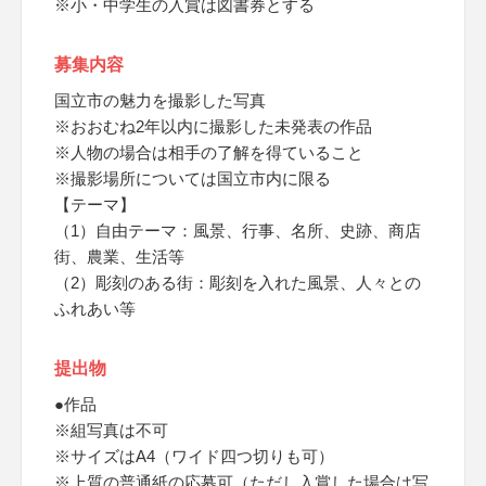
※小・中学生の入賞は図書券とする
募集内容
国立市の魅力を撮影した写真
※おおむね2年以内に撮影した未発表の作品
※人物の場合は相手の了解を得ていること
※撮影場所については国立市内に限る
【テーマ】
（1）自由テーマ：風景、行事、名所、史跡、商店
街、農業、生活等
（2）彫刻のある街：彫刻を入れた風景、人々との
ふれあい等
提出物
●作品
※組写真は不可
※サイズはA4（ワイド四つ切りも可）
※上質の普通紙の応募可（ただし入賞した場合は写