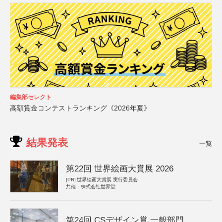
編集部セレクト
高額賞金コンテストランキング《2026年夏》
結果発表
一覧
第22回 世界絵画大賞展 2026
[PR]
世界絵画大賞展 実行委員会
共催：株式会社世界堂
第24回 CSデザイン賞 一般部門