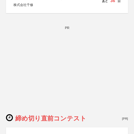
36
あと
日
株式会社千修
PR
締め切り直前コンテスト
[PR]