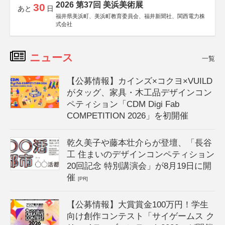
2026 第37回 美浜美術展
30
あと
日
福井県美浜町、美浜町教育委員会、福井新聞社、関西電力株
式会社
ニュース
一覧
【公募情報】カインズ×コクヨ×VUILD
がタッグ、家具・木工品デザインコン
ペティション「CDM Digi Fab
COMPETITION 2026」を初開催
乾久美子や藤本壮介らが登壇、「長谷
工 住まいのデザインコンペティション
20回記念 特別講演会」が8月19日に開
催
[PR]
【公募情報】大賞賞金100万円！学生
向け創作コンテスト「サイゲームス ク