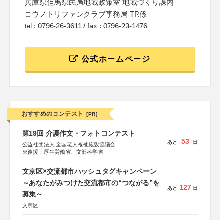
兵庫県但馬県民局地域政策室 地域づくり課内
コウノトリファンクラブ事務局 TR係
tel : 0796-26-3611 / fax : 0796-23-1476
公式ホームページ
おすすめのコンテスト
[PR]
第19回 介護作文・フォトコンテスト
53
あと
日
公益社団法人 全国老人福祉施設協議会
※後援：厚生労働省、文部科学省
文京区×交流都市ハッシュタグキャンペーン
～あなたがみつけた交流都市の“つながる”を
127
あと
日
募集～
文京区