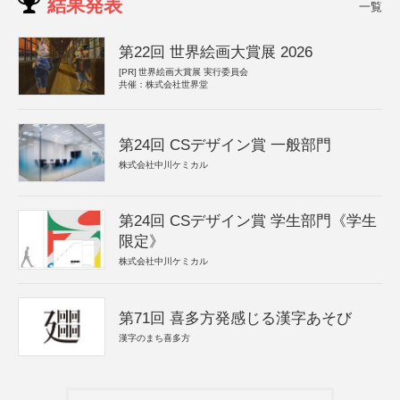
結果発表
一覧
第22回 世界絵画大賞展 2026
[PR]
世界絵画大賞展 実行委員会
共催：株式会社世界堂
第24回 CSデザイン賞 一般部門
株式会社中川ケミカル
第24回 CSデザイン賞 学生部門《学生
限定》
株式会社中川ケミカル
第71回 喜多方発感じる漢字あそび
漢字のまち喜多方