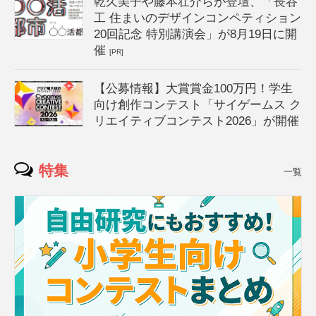
乾久美子や藤本壮介らが登壇、「長谷
工 住まいのデザインコンペティション
20回記念 特別講演会」が8月19日に開
催
[PR]
【公募情報】大賞賞金100万円！学生
向け創作コンテスト「サイゲームス ク
リエイティブコンテスト2026」が開催
特集
一覧