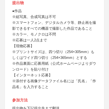
提出物
●作品
※組写真、合成写真は不可
※スマートフォン、デジタルカメラ等、静止画を撮
影できるすべての機器で撮影した作品であること
※カラー、モノクロは不問
※応募は一人2点まで
【現物応募】
※プリントサイズは、四つ切り（254×305mm）も
しくはワイド四つ切り（254×365mm）とする
※作品裏面に応募用紙（公式ホームページよりダウ
ンロード）を貼り付け
【インターネット応募】
※添付する画像データファイル名には「氏名」「作
品名」を入力すること
参加方法
提出物を下記提出先まで郵送