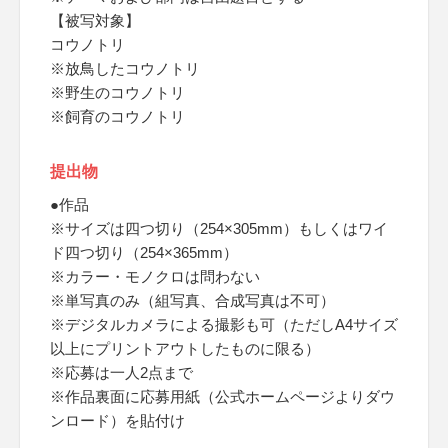
【被写対象】
コウノトリ
※放鳥したコウノトリ
※野生のコウノトリ
※飼育のコウノトリ
提出物
●作品
※サイズは四つ切り（254×305mm）もしくはワイ
ド四つ切り（254×365mm）
※カラー・モノクロは問わない
※単写真のみ（組写真、合成写真は不可）
※デジタルカメラによる撮影も可（ただしA4サイズ
以上にプリントアウトしたものに限る）
※応募は一人2点まで
※作品裏面に応募用紙（公式ホームページよりダウ
ンロード）を貼付け