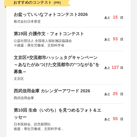
おすすめのコンテスト
[PR]
お盆っていいなフォトコンテスト2026
15
あと
日
株式会社日本香堂
第19回 介護作文・フォトコンテスト
53
あと
日
公益社団法人 全国老人福祉施設協議会
※後援：厚生労働省、文部科学省
文京区×交流都市ハッシュタグキャンペーン
～あなたがみつけた交流都市の“つながる”を
127
あと
日
募集～
文京区
西武信用金庫 カレンダーアワード 2026
25
あと
日
西武信用金庫
第10回 生命（いのち）を見つめるフォト＆エ
ッセー
55
あと
日
日本医師会、読売新聞社
後援：厚生労働省、文部科学省
協賛：東京海上日動火災保険株式会社、東京海上日動あん