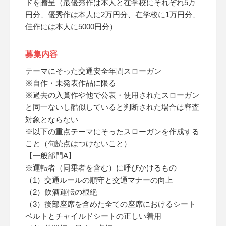
ドを贈呈（最優秀作は本人と在学校にそれぞれ5万
円分、優秀作は本人に2万円分、在学校に1万円分、
佳作には本人に5000円分）
募集内容
テーマにそった交通安全年間スローガン
※自作・未発表作品に限る
※過去の入賞作や他で公表・使用されたスローガン
と同一ないし酷似していると判断された場合は審査
対象とならない
※以下の重点テーマにそったスローガンを作成する
こと（句読点はつけないこと）
【一般部門A】
※運転者（同乗者を含む）に呼びかけるもの
（1）交通ルールの順守と交通マナーの向上
（2）飲酒運転の根絶
（3）後部座席を含めた全ての座席におけるシート
ベルトとチャイルドシートの正しい着用