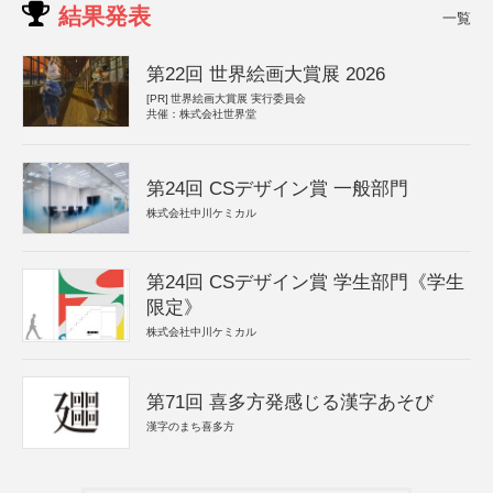
結果発表
一覧
第22回 世界絵画大賞展 2026
[PR]
世界絵画大賞展 実行委員会
共催：株式会社世界堂
第24回 CSデザイン賞 一般部門
株式会社中川ケミカル
第24回 CSデザイン賞 学生部門《学生
限定》
株式会社中川ケミカル
第71回 喜多方発感じる漢字あそび
漢字のまち喜多方