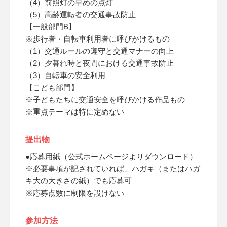
（4）前照灯の早めの点灯
（5）高齢運転者の交通事故防止
【一般部門B】
※歩行者・自転車利用者に呼びかけるもの
（1）交通ルールの遵守と交通マナーの向上
（2）夕暮れ時と夜間における交通事故防止
（3）自転車の安全利用
【こども部門】
※子どもたちに交通安全を呼びかける作品もの
※重点テーマは特に定めない
提出物
●応募用紙（公式ホームページよりダウンロード）
※必要事項が記されていれば、ハガキ（またはハガ
キ大の大きさの紙）でも応募可
※応募点数に制限を設けない
参加方法