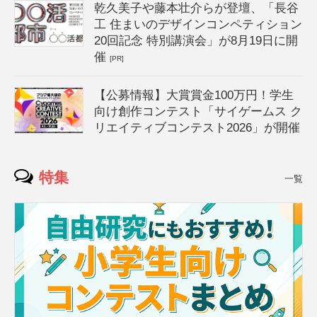
乾久美子や藤本壮介らが登壇、「長谷
工 住まいのデザインコンペティション
20回記念 特別講演会」が8月19日に開
催
[PR]
【公募情報】大賞賞金100万円！学生
向け創作コンテスト「サイゲームス ク
リエイティブコンテスト2026」が開催
特集
一覧