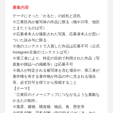
募集内容
テーマにそった「かるた」の絵札と読札
※江東区内が被写体の作品に限る（橋や川等、他区
とまたぐものは可）
※応募者本人が撮影された写真、応募者本人が思い
ついた詠み句に限る
※他のコンテストで入賞した作品は応募不可（公式
Instagram主催のコンテストは可）
※第三者により、特定の目的で利用された作品（写
真集や雑誌への掲載等）は応募不可
※個人が特定される被写体を含む場合や、第三者が
著作権を有する著作物が作品の中に含まれる場合
等、必ず許可を得てから投稿すること
【テーマ】
「江東区のイメージアップにつながるような素敵な
かるたの制作」
※風景、建物、構造物、物品、食、歴史等
※絵札44枚、読札44枚（句の始まりが「あ」から