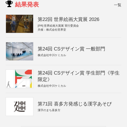
結果発表
一覧
第22回 世界絵画大賞展 2026
[PR]
世界絵画大賞展 実行委員会
共催：株式会社世界堂
第24回 CSデザイン賞 一般部門
株式会社中川ケミカル
第24回 CSデザイン賞 学生部門《学生
限定》
株式会社中川ケミカル
第71回 喜多方発感じる漢字あそび
漢字のまち喜多方