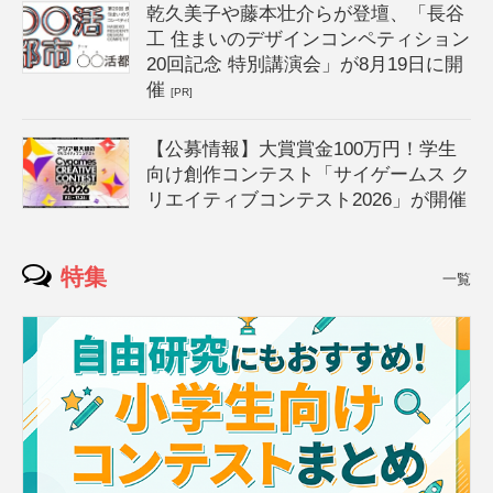
乾久美子や藤本壮介らが登壇、「長谷
工 住まいのデザインコンペティション
20回記念 特別講演会」が8月19日に開
催
[PR]
【公募情報】大賞賞金100万円！学生
向け創作コンテスト「サイゲームス ク
リエイティブコンテスト2026」が開催
特集
一覧