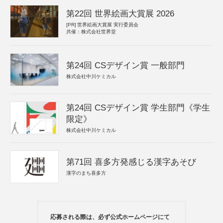
第22回 世界絵画大賞展 2026
[PR]
世界絵画大賞展 実行委員会
共催：株式会社世界堂
第24回 CSデザイン賞 一般部門
株式会社中川ケミカル
第24回 CSデザイン賞 学生部門《学生
限定》
株式会社中川ケミカル
第71回 喜多方発感じる漢字あそび
漢字のまち喜多方
応募される際は、必ず公式ホームページにて