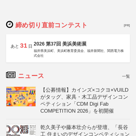
締め切り直前コンテスト
[PR]
2026 第37回 美浜美術展
31
あと
日
福井県美浜町、美浜町教育委員会、福井新聞社、関西電力株
式会社
ニュース
一覧
【公募情報】カインズ×コクヨ×VUILD
がタッグ、家具・木工品デザインコン
ペティション「CDM Digi Fab
COMPETITION 2026」を初開催
乾久美子や藤本壮介らが登壇、「長谷
工 住まいのデザインコンペティション