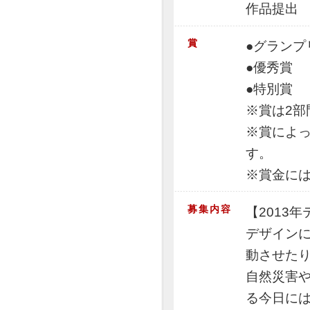
作品提出 
賞
●グランプ
●優秀賞
●特別賞
※賞は2部
※賞によ
す。
※賞金に
募集内容
【2013年
デザイン
動させた
自然災害
る今日に