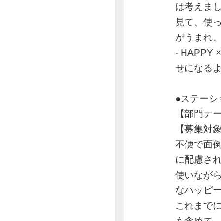
は考えま
見て、使
がうまれ
- HAPP
せになる
●ステーシ
【部門テーマ
【募集対
不便で面
に配慮さ
使いなが
なハッピ
これまで
も含めて