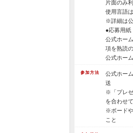
片面のみ
使用言語
※詳細は
●応募用紙
公式ホー
項を熟読
公式ホー
参加方法
公式ホー
送
※「プレ
を合わせ
※ボード
こと