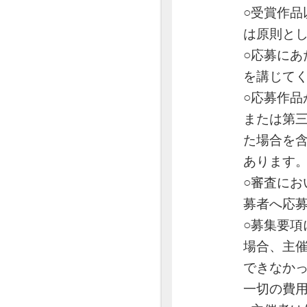
○受賞作
は原則と
○応募に
を講じて
○応募作
または第
た場合を
あります
○審査に
募者へ応
○募集要
場合、主
できなか
一切の費