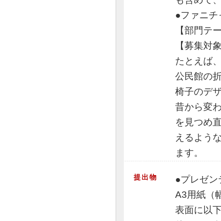
●ファニチ
【部門テーマ
【募集対
たとえば
公民館の
椅子のデ
昔から変
を見つめ
えるよう
ます。
提出物
●プレゼン
A3用紙（
表面に以