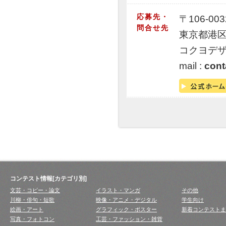
応募先・
〒106-003
問合せ先
東京都港区
コクヨデ
mail :
cont
コンテスト情報[カテゴリ別]
文芸・コピー・論文
イラスト・マンガ
その他
川柳・俳句・短歌
映像・アニメ・デジタル
学生向け
絵画・アート
グラフィック・ポスター
新着コンテストま
写真・フォトコン
工芸・ファッション・雑貨