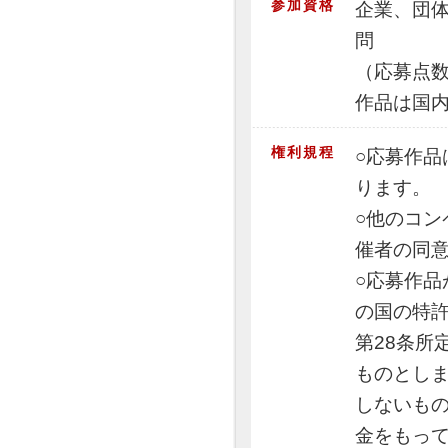
参加資格
企業、団
問
（応募点
作品は国
権利規程
○応募作
ります。
○他のコ
催者の同
○応募作
の国の特許
第28条所
ものとし
しないも
金をもっ