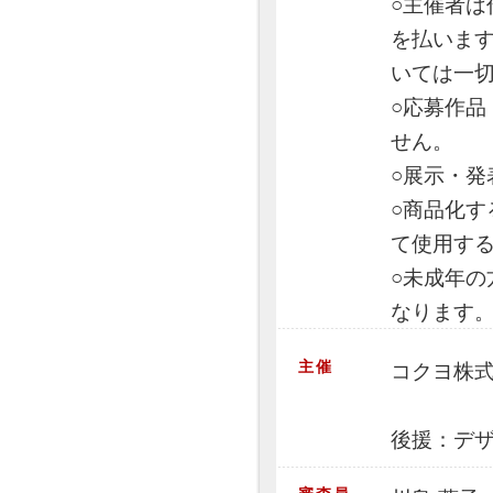
○主催者
を払いま
いては一
○応募作
せん。
○展示・
○商品化
て使用す
○未成年
なります
主催
コクヨ株
後援：デザ