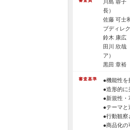
審査員
川島 蓉子
長）
佐藤 可士
ブディレ
鈴木 康広
田川 欣哉（t
ア）
黒田 章裕
審査基準
●機能性を
●造形的に
●新規性・
●テーマと
●行動観察
●商品化の