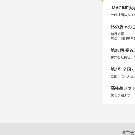
IMAGINE
一般社団法人Design 
私の折々のこ
朝日新聞
共催：朝日中高
第20回 長
株式会社長谷工
第7回 全国
全国くにうみ漫
高校生ファッ
文化学園大学
運営会