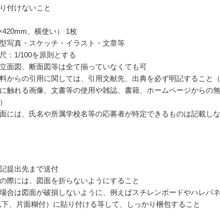
り付けないこと
4×420mm、横使い） 1枚
型写真・スケッチ・イラスト・文章等
尺：1/100を原則とする
立面図、断面図等は全て揃っていなくても可
料からの引用に関しては、引用文献先、出典を必ず明記すること
に触れる画像、文書等の使用や雑誌、書籍、ホームページからの
）
面には、氏名や所属学校名等の応募者が特定できるものは記載し
記提出先まで送付
の際には、図面を折らないようにすること
場合は図面が破損しないように、例えばスチレンボードやハレパ
以下、片面糊付）に貼り付ける等して、しっかり梱包すること