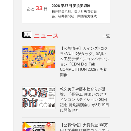
2026 第37回 美浜美術展
33
あと
日
福井県美浜町、美浜町教育委員
会、福井新聞社、関西電力株式会
社
ニュース
一覧
【公募情報】カインズ×コク
ヨ×VUILDがタッグ、家具・
木工品デザインコンペティシ
ョン「CDM Digi Fab
COMPETITION 2026」を初
開催
乾久美子や藤本壮介らが登
壇、「長谷工 住まいのデザ
インコンペティション 20回
記念 特別講演会」が8月19日
に開催
[PR]
【公募情報】大賞賞金100万
円！学生向け創作コンテスト