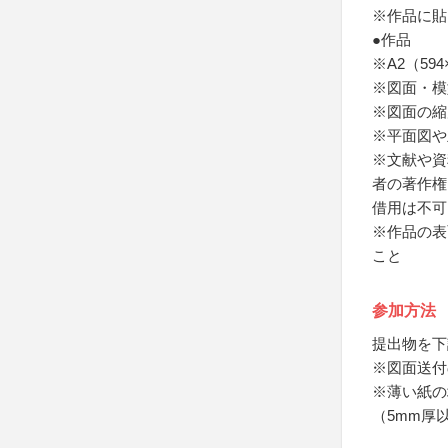
※作品に貼
●作品
※A2（59
※図面・模
※図面の縮
※平面図や
※文献や資
者の著作権
借用は不可
※作品の表
こと
参加方法
提出物を下
※図面送付
※薄い紙の
（5mm厚