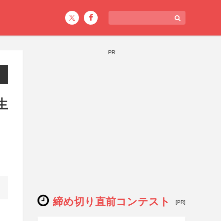
PR
生
締め切り直前コンテスト
[PR]