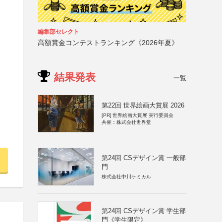
編集部セレクト
高額賞金コンテストランキング《2026年夏》
結果発表
一覧
第22回 世界絵画大賞展 2026
[PR]
世界絵画大賞展 実行委員会
共催：株式会社世界堂
第24回 CSデザイン賞 一般部
門
株式会社中川ケミカル
第24回 CSデザイン賞 学生部
門《学生限定》