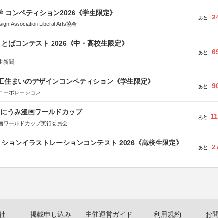
大学 コンペティション2026《学生限定》
2
あと
Association Liberal Arts協会
とばコンテスト 2026《中・高校生限定》
6
あと
生新聞
谷工住まいのデザインコンペティション《学生限定》
9
あと
コーポレーション
くにうみ漫画ワールドカップ
11
あと
画ワールドカップ実行委員会
ションイラストレーションコンテスト 2026《高校生限定》
2
あと
社
掲載申し込み
主催運営ガイド
利用規約
お