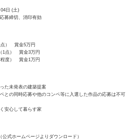
04日 (土)
応募締切、消印有効
1点） 賞金5万円
（1点） 賞金3万円
点程度） 賞金1万円
った未発表の建築提案
ペとの同時応募や他のコンペ等に入選した作品の応募は不可
く安心して暮らす家
（公式ホームページよりダウンロード）