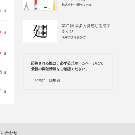
株式会社中川ケミカル
4
日
第71回 喜多方発感じる漢字
あそび
9
日
漢字のまち喜多方
0
日
応募される際は、必ず公式ホームページにて
最新の開催情報をご確認ください。
5
日
「登竜門」編集部
7
日
問い合わせ