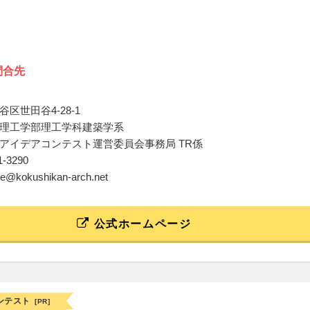
問合先
区世田谷4-28-1
理工学部理工学科建築学系
アイデアコンテスト運営委員会事務局 TR係
81-3290
pe@kokushikan-arch.net
公式ホームページ
ンテスト
[PR]