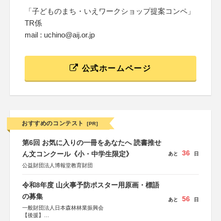
「子どものまち・いえワークショップ提案コンペ」
TR係
mail : uchino@aij.or.jp
公式ホームページ
おすすめのコンテスト
[PR]
第6回 お気に入りの一冊をあなたへ 読書推せ
36
ん文コンクール《小・中学生限定》
あと
日
公益財団法人博報堂教育財団
令和8年度 山火事予防ポスター用原画・標語
の募集
56
あと
日
一般財団法人日本森林林業振興会
【後援】