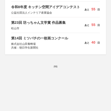
総務省消防庁、文部科学省、林野庁、全国森林組合連合
会、森林火災対策協会
令和8年度 キッチン空間アイデアコンテスト
55
あと
日
公益社団法人インテリア産業協会
第23回 坊っちゃん文学賞 作品募集
55
あと
日
松山市
第14回 ミツバチの一枚画コンクール
40
あと
日
株式会社山田養蜂場
共催：朝日学生新聞社
PR