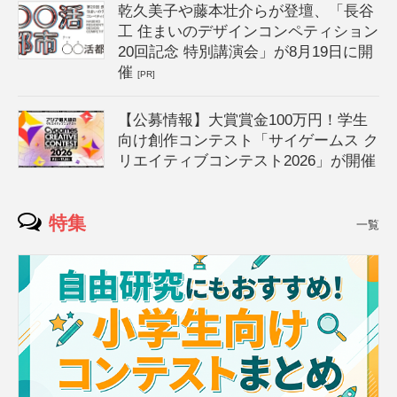
乾久美子や藤本壮介らが登壇、「長谷
工 住まいのデザインコンペティション
20回記念 特別講演会」が8月19日に開
催
[PR]
【公募情報】大賞賞金100万円！学生
向け創作コンテスト「サイゲームス ク
リエイティブコンテスト2026」が開催
特集
一覧