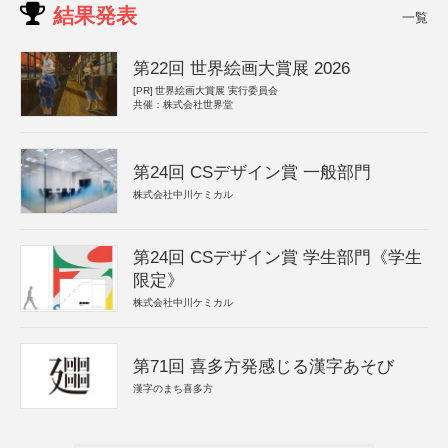
結果発表
一覧
第22回 世界絵画大賞展 2026
[PR]
世界絵画大賞展 実行委員会
共催：株式会社世界堂
第24回 CSデザイン賞 一般部門
株式会社中川ケミカル
第24回 CSデザイン賞 学生部門《学生
限定》
株式会社中川ケミカル
第71回 喜多方発感じる漢字あそび
漢字のまち喜多方