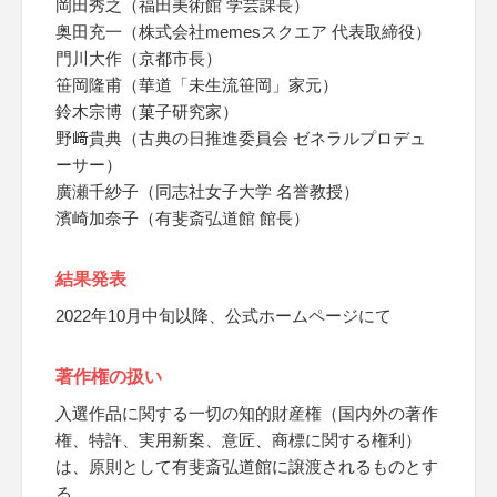
岡田秀之（福田美術館 学芸課長）
奥田充一（株式会社memesスクエア 代表取締役）
門川大作（京都市長）
笹岡隆甫（華道「未生流笹岡」家元）
鈴木宗博（菓子研究家）
野﨑貴典（古典の日推進委員会 ゼネラルプロデュ
ーサー）
廣瀬千紗子（同志社女子大学 名誉教授）
濱崎加奈子（有斐斎弘道館 館長）
結果発表
2022年10月中旬以降、公式ホームページにて
著作権の扱い
入選作品に関する一切の知的財産権（国内外の著作
権、特許、実用新案、意匠、商標に関する権利）
は、原則として有斐斎弘道館に譲渡されるものとす
る