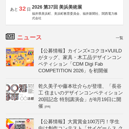
2026 第37回 美浜美術展
32
あと
日
福井県美浜町、美浜町教育委員会、福井新聞社、関西電力株
式会社
ニュース
一覧
【公募情報】カインズ×コクヨ×VUILD
がタッグ、家具・木工品デザインコン
ペティション「CDM Digi Fab
COMPETITION 2026」を初開催
乾久美子や藤本壮介らが登壇、「長谷
工 住まいのデザインコンペティション
20回記念 特別講演会」が8月19日に開
催
[PR]
【公募情報】大賞賞金100万円！学生
向け創作コンテスト「サイゲームス ク