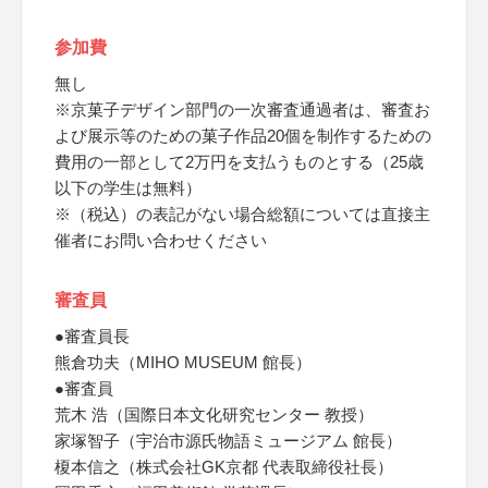
参加費
無し
※京菓子デザイン部門の一次審査通過者は、審査お
よび展示等のための菓子作品20個を制作するための
費用の一部として2万円を支払うものとする（25歳
以下の学生は無料）
※（税込）の表記がない場合総額については直接主
催者にお問い合わせください
審査員
●審査員長
熊倉功夫（MIHO MUSEUM 館長）
●審査員
荒木 浩（国際日本文化研究センター 教授）
家塚智子（宇治市源氏物語ミュージアム 館長）
榎本信之（株式会社GK京都 代表取締役社長）