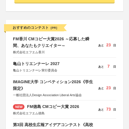
おすすめのコンテスト
[PR]
FM香川 CMコピー大賞2026 ～応募した瞬
23
間、あなたもクリエイター～
あと
日
株式会社エフエム香川
亀山トリエンナーレ 2027
7
あと
日
亀山トリエンナーレ実行委員会
IMAGINE大学 コンペティション2026《学生
23
限定》
あと
日
一般社団法人Design Association Liberal Arts協会
FM徳島 CMコピー大賞 2026
NEW
73
あと
日
株式会社エフエム徳島
第3回 高校生広報アイデアコンテスト《高校