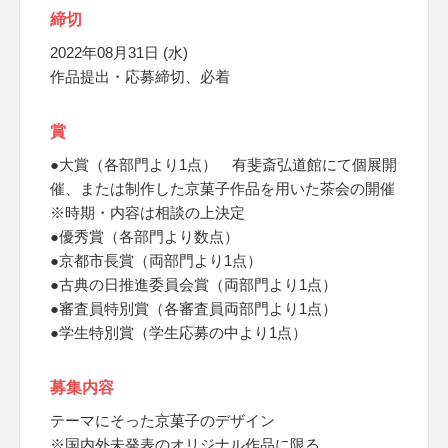
締切
2022年08月31日 (水)
作品提出・応募締切、必着
賞
●大賞（各部門より1点） 有斐斎弘道館にて個展開
催、または制作した京菓子作品を用いた茶会の開催
※時期・内容は相談の上決定
●優秀賞（各部門より数点）
●京都市長賞（両部門より1点）
●古典の日推進委員会賞（両部門より1点）
●審査員特別賞（各審査員両部門より1点）
●学生特別賞（学生応募の中より1点）
募集内容
テーマにそった京菓子のデザイン
※国内外未発表のオリジナル作品に限る