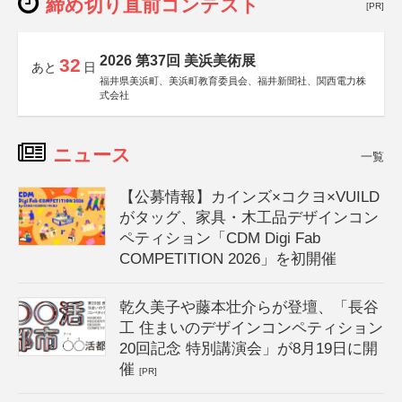
締め切り直前コンテスト
[PR]
2026 第37回 美浜美術展
32
あと
日
福井県美浜町、美浜町教育委員会、福井新聞社、関西電力株
式会社
ニュース
一覧
【公募情報】カインズ×コクヨ×VUILD
がタッグ、家具・木工品デザインコン
ペティション「CDM Digi Fab
COMPETITION 2026」を初開催
乾久美子や藤本壮介らが登壇、「長谷
工 住まいのデザインコンペティション
20回記念 特別講演会」が8月19日に開
催
[PR]