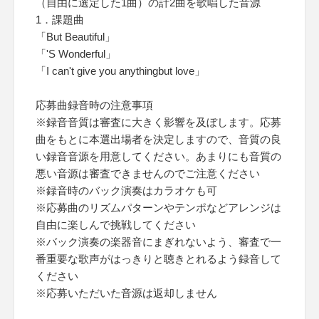
（自由に選定した1曲）の計2曲を歌唱した音源
1．課題曲
「But Beautiful」
「'S Wonderful」
「I can't give you anythingbut love」
応募曲録音時の注意事項
※録音音質は審査に大きく影響を及ぼします。応募
曲をもとに本選出場者を決定しますので、音質の良
い録音音源を用意してください。あまりにも音質の
悪い音源は審査できませんのでご注意ください
※録音時のバック演奏はカラオケも可
※応募曲のリズムパターンやテンポなどアレンジは
自由に楽しんで挑戦してください
※バック演奏の楽器音にまぎれないよう、審査で一
番重要な歌声がはっきりと聴きとれるよう録音して
ください
※応募いただいた音源は返却しません