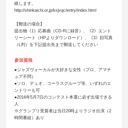
絡します。
http://shinkaichi.or.jp/ksjvqc/entry/index.html
【郵送の場合】
提出物《1》応募曲（CD-Rに録音）、《2》エント
リーシート（HPよりダウンロード）、《3》顔写真
（L判）を下記提出先まで郵送してください
参加資格
●ジャズヴォーカルが大好きな女性（プロ、アマチ
ュア不問）
●ソロ、デュオ、コーラスグループ等、いずれのエ
ントリーも可
●2016年5月7日のコンテスト本選に必ず出場できる
人
※グランプリ受賞者は当日20時よりラジオ出演（2
時間番組）あり