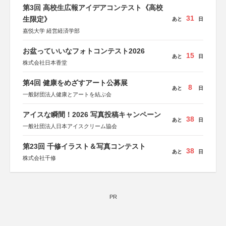
第3回 高校生広報アイデアコンテスト《高校
31
生限定》
あと
日
嘉悦大学 経営経済学部
お盆っていいなフォトコンテスト2026
15
あと
日
株式会社日本香堂
第4回 健康をめざすアート公募展
8
あと
日
一般財団法人健康とアートを結ぶ会
アイスな瞬間！2026 写真投稿キャンペーン
38
あと
日
一般社団法人日本アイスクリーム協会
第23回 千修イラスト＆写真コンテスト
38
あと
日
株式会社千修
PR