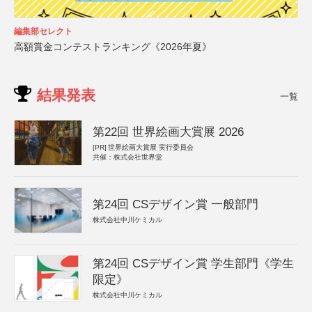
編集部セレクト
高額賞金コンテストランキング《2026年夏》
結果発表
一覧
第22回 世界絵画大賞展 2026
[PR]
世界絵画大賞展 実行委員会
共催：株式会社世界堂
第24回 CSデザイン賞 一般部門
株式会社中川ケミカル
第24回 CSデザイン賞 学生部門《学生
限定》
株式会社中川ケミカル