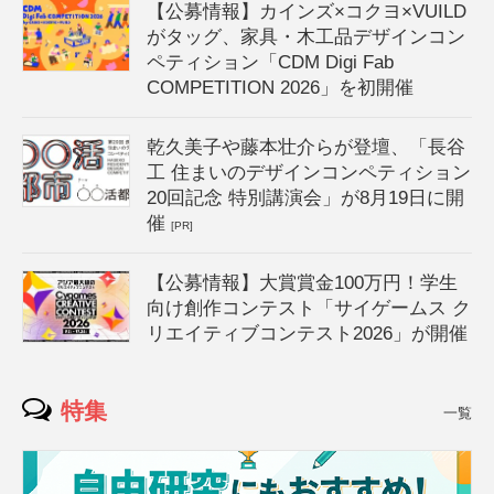
【公募情報】カインズ×コクヨ×VUILD
がタッグ、家具・木工品デザインコン
ペティション「CDM Digi Fab
COMPETITION 2026」を初開催
乾久美子や藤本壮介らが登壇、「長谷
工 住まいのデザインコンペティション
20回記念 特別講演会」が8月19日に開
催
[PR]
【公募情報】大賞賞金100万円！学生
向け創作コンテスト「サイゲームス ク
リエイティブコンテスト2026」が開催
特集
一覧