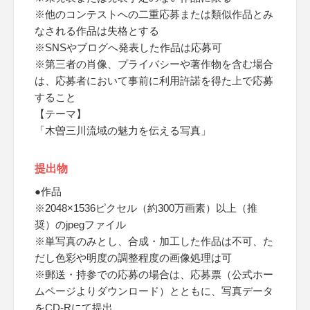
※他のコンテストへの二重応募または類似作品とみ
なされる作品は失格とする
※SNSやブログへ発表した作品は応募可
※第三者の肖像、プライバシーや著作物を含む場合
は、応募者において事前に利用許諾を得た上で応募
すること
【テーマ】
「木曽三川流域の魅力を伝える写真」
提出物
●作品
※2048×1536ピクセル（約300万画素）以上（推
奨）のjpegファイル
※単写真のみとし、合成・加工した作品は不可、た
だし色彩や明度の調整程度の画像処理は可
※郵送・持参での応募の場合は、応募票（公式ホー
ムページよりダウンロード）とともに、写真データ
をCD-Rにて提出