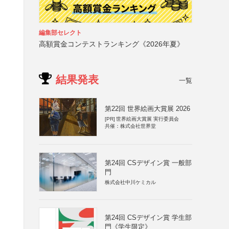
編集部セレクト
高額賞金コンテストランキング《2026年夏》
結果発表
一覧
第22回 世界絵画大賞展 2026
[PR]
世界絵画大賞展 実行委員会
共催：株式会社世界堂
第24回 CSデザイン賞 一般部
門
株式会社中川ケミカル
第24回 CSデザイン賞 学生部
門《学生限定》