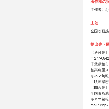
著作権の
主催者にお
主催
全国映画感
提出先・
【送付先】
〒277-0842
千葉県柏市
柏高島屋ス
キネマ旬報
「映画感想
【問合先】
全国映画感
キネマ旬報
mail : eig