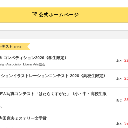
公式ホームページ
ンテスト
[PR]
大学 コンペティション2026《学生限定》
2
あと
Association Liberal Arts協会
ションイラストレーションコンテスト 2026《高校生限定》
2
あと
イデム写真コンテスト「はたらくすがた」《小・中・高校生限
3
あと
ム
区内田康夫ミステリー文学賞
3
あと