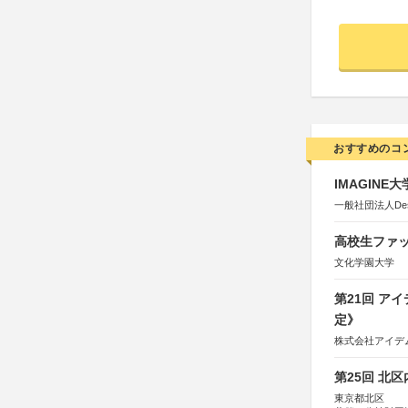
おすすめのコ
IMAGINE
一般社団法人Design 
高校生ファッ
文化学園大学
第21回 ア
定》
株式会社アイデ
第25回 北
東京都北区