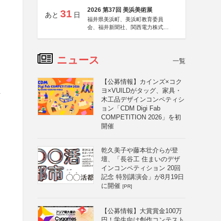
2026 第37回 美浜美術展
31
あと
日
福井県美浜町、美浜町教育委員
会、福井新聞社、関西電力株式会
社
ニュース
一覧
【公募情報】カインズ×コク
ヨ×VUILDがタッグ、家具・
付
木工品デザインコンペティシ
ョン「CDM Digi Fab
COMPETITION 2026」を初
開催
乾久美子や藤本壮介らが登
壇、「長谷工 住まいのデザ
インコンペティション 20回
記念 特別講演会」が8月19日
に開催
[PR]
【公募情報】大賞賞金100万
円！学生向け創作コンテスト