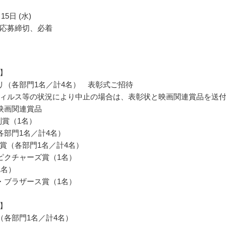
15日 (水)
応募締切、必着
】
リ（各部門1名／計4名） 表彰式ご招待
ィルス等の状況により中止の場合は、表彰状と映画関連賞品を送
映画関連賞品
別賞（1名）
各部門1名／計4名）
YA賞（各部門1名／計4名）
ピクチャーズ賞（1名）
1名）
・ブラザース賞（1名）
】
（各部門1名／計4名）