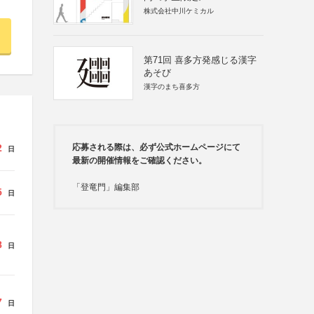
株式会社中川ケミカル
第71回 喜多方発感じる漢字
あそび
漢字のまち喜多方
2
応募される際は、必ず公式ホームページにて
日
最新の開催情報をご確認ください。
「登竜門」編集部
5
日
8
日
7
日