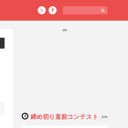
PR
締め切り直前コンテスト
[PR]