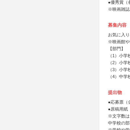
●優秀賞（
※映画雑誌
募集内容
お気に入り
※映画館や
【部門】
（1）小学校
（2）小学校
（3）小学校
（4）中学
提出物
●応募票（
●原稿用紙
※文字数は
中学校の部
※学校や学